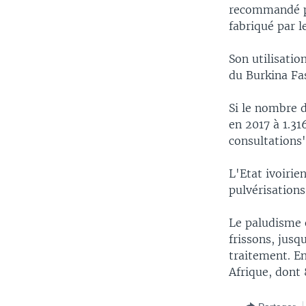
recommandé pa
fabriqué par l
Son utilisatio
du Burkina Fas
Si le nombre d
en 2017 à 1.3
consultations"
L'Etat ivoirie
pulvérisations
Le paludisme 
frissons, jusq
traitement. E
Afrique, dont