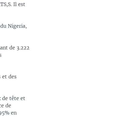
S,S. Il est
 du Nigeria,
sant de 3.222
s
s et des
 de tête et
ce de
 95% en