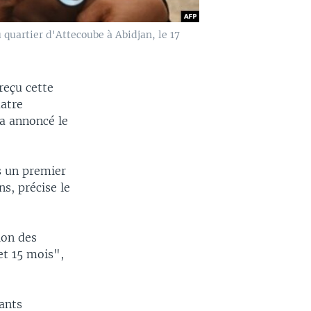
quartier d'Attecoube à Abidjan, le 17
reçu cette
uatre
 a annoncé le
s un premier
s, précise le
ion des
et 15 mois",
ants