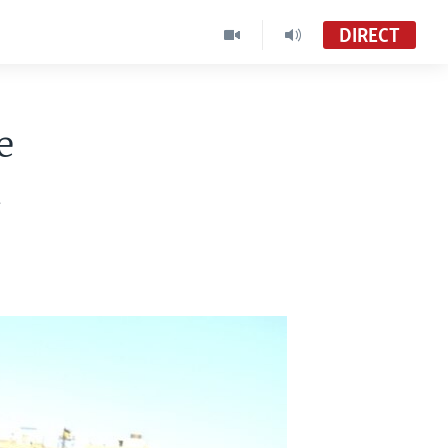
DIRECT
e
n