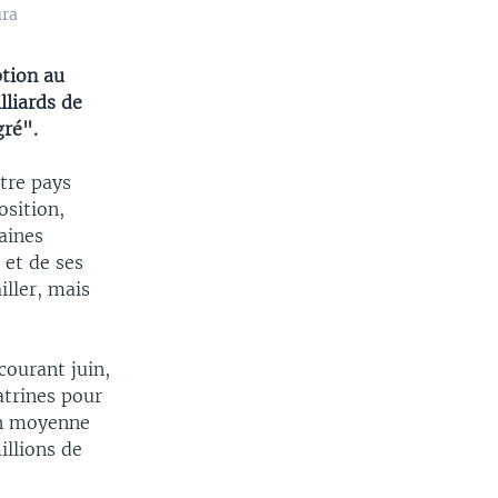
ura
ption au
lliards de
gré".
tre pays
osition,
aines
et de ses
iller, mais
courant juin,
atrines pour
en moyenne
illions de