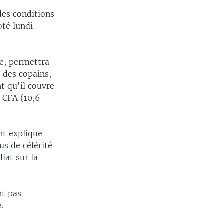
des conditions
oté lundi
ce, permettra
à des copains,
t qu'il couvre
s CFA (10,6
nt explique
us de célérité
iat sur la
nt pas
.