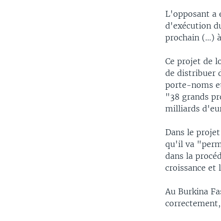
L'opposant a 
d'exécution d
prochain (...)
Ce projet de l
de distribuer 
porte-noms et
"38 grands pro
milliards d'eu
Dans le proje
qu'il va "perm
dans la procéd
croissance et 
Au Burkina Fas
correctement, 