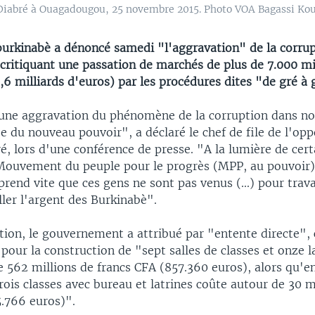
n Diabré à Ouagadougou, 25 novembre 2015. Photo VOA Bagassi Ko
burkinabè a dénoncé samedi "l'aggravation" de la corru
critiquant une passation de marchés de plus de 7.000 mi
,6 milliards d'euros) par les procédures dites "de gré à 
 une aggravation du phénomène de la corruption dans no
ée du nouveau pouvoir", a déclaré le chef de file de l'opp
é, lors d'une conférence de presse. "A la lumière de cert
Mouvement du peuple pour le progrès (MPP, au pouvoir) 
prend vite que ces gens ne sont pas venus (...) pour trava
ller l'argent des Burkinabè".
tion, le gouvernement a attribué par "entente directe", 
our la construction de "sept salles de classes et onze l
 562 millions de francs CFA (857.360 euros), alors qu'
rois classes avec bureau et latrines coûte autour de 30 m
5.766 euros)".