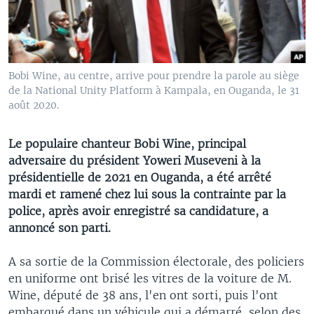
Bobi Wine, au centre, arrive pour prendre la parole au siège
de la National Unity Platform à Kampala, en Ouganda, le 31
août 2020.
Le populaire chanteur Bobi Wine, principal
adversaire du président Yoweri Museveni à la
présidentielle de 2021 en Ouganda, a été arrêté
mardi et ramené chez lui sous la contrainte par la
police, après avoir enregistré sa candidature, a
annoncé son parti.
A sa sortie de la Commission électorale, des policiers
en uniforme ont brisé les vitres de la voiture de M.
Wine, député de 38 ans, l'en ont sorti, puis l'ont
embarqué dans un véhicule qui a démarré, selon des