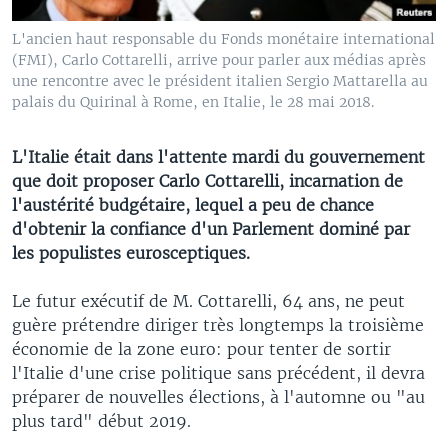
L'ancien haut responsable du Fonds monétaire international
(FMI), Carlo Cottarelli, arrive pour parler aux médias après
une rencontre avec le président italien Sergio Mattarella au
palais du Quirinal à Rome, en Italie, le 28 mai 2018.
L'Italie était dans l'attente mardi du gouvernement
que doit proposer Carlo Cottarelli, incarnation de
l'austérité budgétaire, lequel a peu de chance
d'obtenir la confiance d'un Parlement dominé par
les populistes eurosceptiques.
Le futur exécutif de M. Cottarelli, 64 ans, ne peut
guère prétendre diriger très longtemps la troisième
économie de la zone euro: pour tenter de sortir
l'Italie d'une crise politique sans précédent, il devra
préparer de nouvelles élections, à l'automne ou "au
plus tard" début 2019.