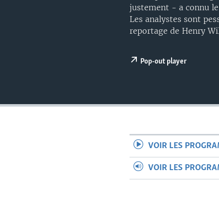
justement - a connu les
Les analystes sont pess
reportage de Henry Wilk
Pop-out player
VOIR LES PROGR
VOIR LES PROGR