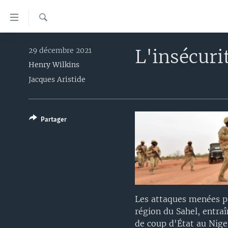
Liens
d'accessibilité
Recherche
Menu
À LA UNE
principal
L'insécuri
29 décembre 2021
Retour
Henry Wilkins
TV
AFRIQUE
à
Jacques Aristide
RADIO
ÉTATS-UNIS
LE MONDE AUJOURD'HUI
la
navigation
AUTRES LANGUES
MONDE
VOA60 AFRIQUE
LE MONDE AUJOURD'HUI
principale
SPORT
WASHINGTON FORUM
À VOTRE AVIS
BAMBARA
Partager
Retour
à
CORRESPONDANT VOA
VOTRE SANTÉ VOTRE AVENIR
FULFULDE
la
FOCUS SAHEL
LE MONDE AU FÉMININ
LINGALA
recherche
REPORTAGES
L'AMÉRIQUE ET VOUS
SANGO
VOUS + NOUS
DIALOGUE DES RELIGIONS
Les attaques menées pa
région du Sahel, entraî
CARNET DE SANTÉ
RM SHOW
de coup d'État au Nige