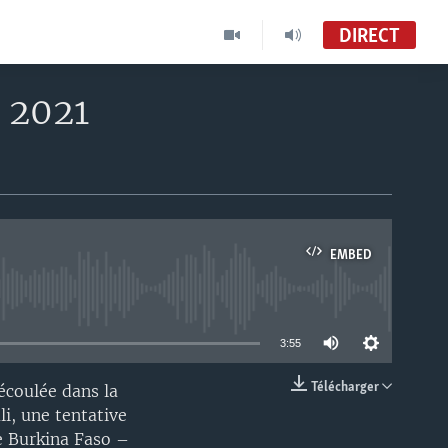
DIRECT
n 2021
EMBED
able
3:55
Télécharger
écoulée dans la
EMBED
li, une tentative
e Burkina Faso –