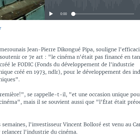
0:00
r
EMBED
amerounais Jean-Pierre Dikongué Pipa, souligne l'efficac
soutenir ce 7e art : "le cinéma n'était pas financé en tan
 créé le FODIC (Fonds du développement de l'industrie
ique créé en 1973, ndlr), pour le développement des ind
hiques".
première!", se rappelle-t-il, "et une occasion unique po
 cinéma", mais il se souvient aussi que "l'État était préo
s semaines, l'investisseur Vincent Bolloré est venu au C
 relancer l'industrie du cinéma.