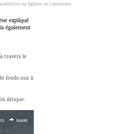
cailleries ou églises au Cameroun.
ène expliqué
ais également
 travers le
de fonds mis à
OA Afrique.
ED
SHARE