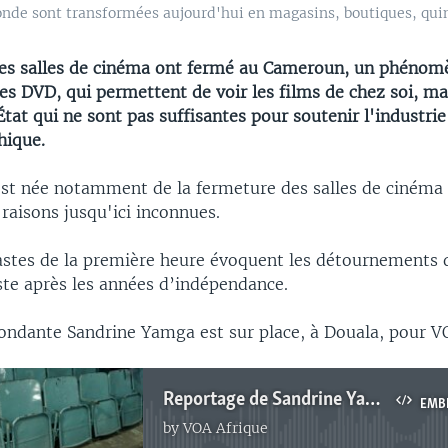
nde sont transformées aujourd'hui en magasins, boutiques, quin
les salles de cinéma ont fermé au Cameroun, un phénom
des DVD, qui permettent de voir les films de chez soi, m
'État qui ne sont pas suffisantes pour soutenir l'industrie
hique.
est née notamment de la fermeture des salles de cinéma à
raisons jusqu'ici inconnues.
astes de la première heure évoquent les détournements 
ste après les années d’indépendance.
ondante Sandrine Yamga est sur place, à Douala, pour V
Reportage de Sandrine Yamga, correspondante au Cameroun pour VOA Afrique
EMB
by
VOA Afrique
No media source currently available