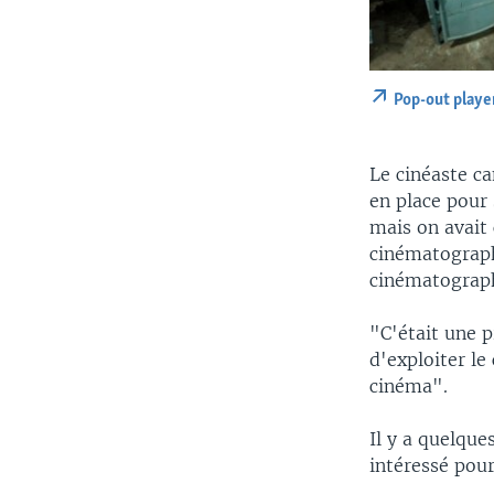
Pop-out playe
Le cinéaste c
en place pour 
mais on avait
cinématograph
cinématograp
"C'était une 
d'exploiter le
cinéma".
Il y a quelque
intéressé pour