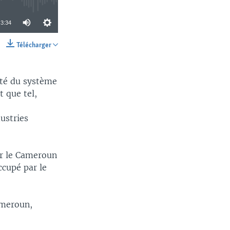
3:34
Télécharger
SHARE
ité du système
t que tel,
ustries
ur le Cameroun
ccupé par le
ameroun,