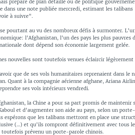
mais préparé de plan détaillé ou de politique gouverneme
le dans une note publiée mercredi, estimant les taliban
voie à suivre".
se pourtant au vu des nombreux défis à surmonter. L'ur
onomique: l'Afghanistan, l'un des pays les plus pauvres
ernationale dont dépend son économie largement gelée.
es nouvelles sont toutefois venues éclaircir légèrement 
avoir que de ses vols humanitaires reprenaient dans le n
an. Quant à la compagnie aérienne afghane, Ariana Airlin
eprendre ses vols intérieurs vendredi.
fghanistan, la Chine a pour sa part promis de maintenir 
aboul et d'augmenter son aide au pays, selon un porte-
s espérons que les talibans mettront en place une struct
lusive (...) et qu'ils rompront définitivement avec tous l
a toutefois prévenu un porte-parole chinois.