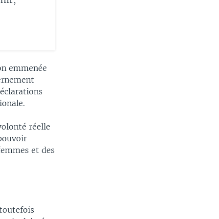
tion emmenée
vernement
déclarations
ionale.
volonté réelle
pouvoir
 femmes et des
toutefois