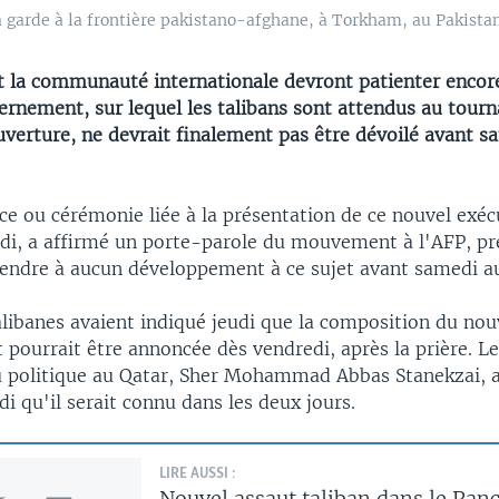
garde à la frontière pakistano-afghane, à Torkham, au Pakistan
t la communauté internationale devront patienter encore
rnement, sur lequel les talibans sont attendus au tourn
verture, ne devrait finalement pas être dévoilé avant s
e ou cérémonie liée à la présentation de ce nouvel exécu
di, a affirmé un porte-parole du mouvement à l'AFP, pré
ttendre à aucun développement à ce sujet avant samedi au
alibanes avaient indiqué jeudi que la composition du no
ourrait être annoncée dès vendredi, après la prière. Le
u politique au Qatar, Sher Mohammad Abbas Stanekzai, av
i qu'il serait connu dans les deux jours.
LIRE AUSSI :
Nouvel assaut taliban dans le Panc