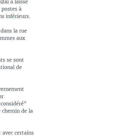
zai a laissé
 postes à
s inférieurs.
dans la rue
 femmes aux
nts se sont
ational de
uvernement
ur
 considéré"
le chemin de la
 avec certains