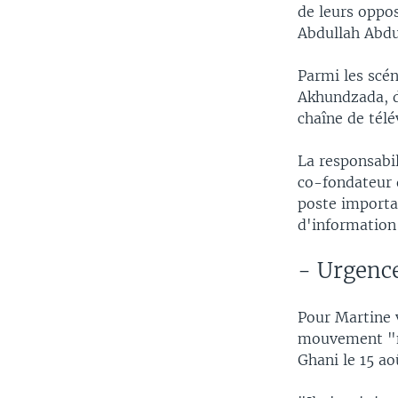
de leurs oppo
Abdullah Abdu
Parmi les scén
Akhundzada, de
chaîne de tél
La responsabi
co-fondateur 
poste importan
d'information
- Urgenc
Pour Martine v
mouvement "n'
Ghani le 15 a