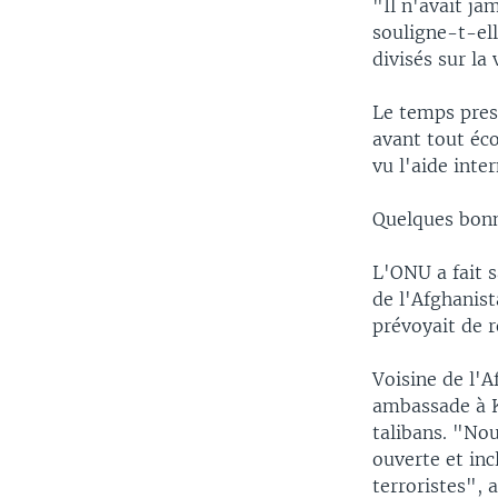
"Il n'avait ja
souligne-t-el
divisés sur la 
Le temps pres
avant tout éc
vu l'aide int
Quelques bonn
L'ONU a fait s
de l'Afghanist
prévoyait de r
Voisine de l'A
ambassade à K
talibans. "Nou
ouverte et inc
terroristes", 