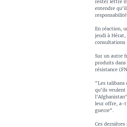
rester lettre
entendre qu'i
responsabilité
En réaction, 
jeudi à Hérat,
consultations 
Sur un autre f
produits dans 
résistance (F
"Les talibans
qu'ils veulen
l'Afghanistan
leur offre, a-
guerre".
Ces dernières