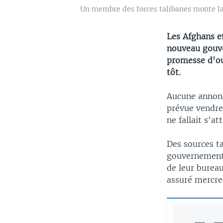
Un membre des forces talibanes monte la 
Les Afghans e
nouveau gouve
promesse d'ou
tôt.
Aucune annonc
prévue vendre
ne fallait s'a
Des sources t
gouvernement p
de leur burea
assuré mercred