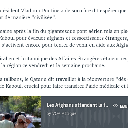
résident Vladimir Poutine a de son côté dit espérer que 
t de manière "civilisée".
maine après la fin du gigantesque pont aérien mis en pla
Kaboul pour évacuer afghans et ressortissants étrangers,
 s'activent encore pour tenter de venir en aide aux Afg
italien et britannique des Affaires étrangères étaient r
la région ce vendredi et la semaine prochaine.
es talibans, le Qatar a dit travailler à la réouverture "dè
de Kaboul, crucial pour faire transiter l'aide médicale et
Les Afghans attendent la formation d’un nouveau gouvernement
EMB
by
VOA Afrique
No media source currently available