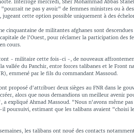
 morte. Interrogé mercredi, Sher Mohammad Abbas Stanek
l "pourrait ne pas y avoir" de femmes ministres ou à des
, jugeant cette option possible uniquement à des échelon
une cinquantaine de militantes afghanes sont descendues 
 capitale de l'Ouest, pour réclamer la participation des
en cours.
ront - militaire cette fois-ci -, de nouveaux affronteme
la vallée du Panchir, entre forces talibanes et le Front n
NR), emmené par le fils du commandant Massoud.
 ont proposé d'attribuer deux sièges au FNR dans le go
t créer, alors que nous demandions un meilleur avenir po
", a expliqué Ahmad Massoud. "Nous n'avons même pas
t-il poursuivi, estimant que les talibans avaient "choisi 
 semaines, les talibans ont noué des contacts notamment