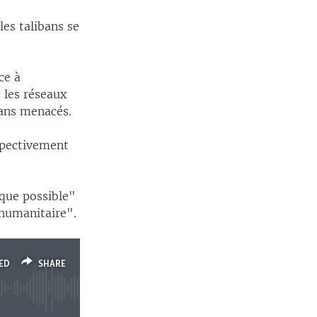
les talibans se
ce à
 les réseaux
hans menacés.
espectivement
s que possible"
 humanitaire".
ED
SHARE