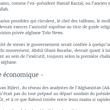
sants, comme l'ex-président Hamid Karzaï, ou l'ancien 
llah.
arios possibles qui circulent, le chef des talibans, le mo
vrait exercer l'autorité suprême au titre de guide religi
évision privée afghane Tolo News.
lité de mener le gouvernement serait confiée à quelqu'u
du mouvement, Abdul Ghani Baradar, devrait quant à lu
t au sein de l'exécutif, toujours selon la première chaî
 afghane.
e économique -
an Bijlert, du réseau des analystes de l'Afghanistan (AA
était pas du tout préparé au départ soudain du préside
oût, et à ce que Kaboul tombe entre leurs mains si rapid