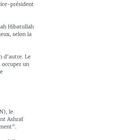
vice-président
llah Hibatullah
eux, selon la
n d'autre. Le
i occuper un
ne
N), le
nt Ashraf
ement".