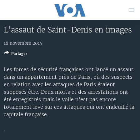
Liens
d'accessibilité
Menu
L'assaut de Saint-Denis en images
principal
À LA UNE
Retour
18 novembre 2015
TV
AFRIQUE
à
la
Partager
RADIO
ÉTATS-UNIS
LE MONDE AUJOURD'HUI
navigation
AUTRES LANGUES
MONDE
VOA60 AFRIQUE
LE MONDE AUJOURD'HUI
principale
Les forces de sécurité françaises ont lancé un assaut
Retour
dans un appartement près de Paris, où des suspects
SPORT
WASHINGTON FORUM
À VOTRE AVIS
BAMBARA
à
Apprenez L'anglais
en relation avec les attaques de Paris étaient
CORRESPONDANT VOA
VOTRE SANTÉ VOTRE AVENIR
FULFULDE
la
supposés être. Deux morts et des arrestations ont
recherche
été enregistrés mais le voile n’est pas encore
SUIVEZ-NOUS
FOCUS SAHEL
LE MONDE AU FÉMININ
LINGALA
totalement levé sur ces attaques qui ont endeuillé la
REPORTAGES
L'AMÉRIQUE ET VOUS
SANGO
capitale française.
VOUS + NOUS
DIALOGUE DES RELIGIONS
.
Langues
CARNET DE SANTÉ
RM SHOW