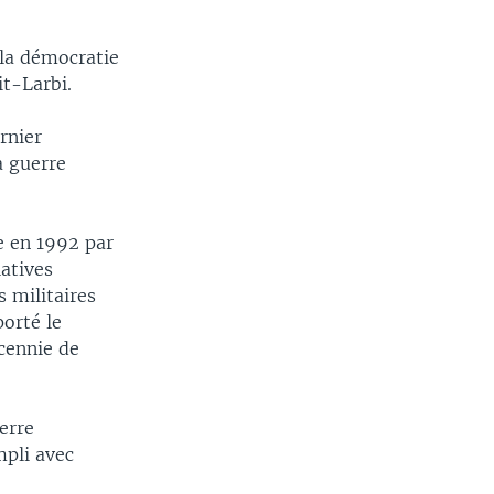
la démocratie
it-Larbi.
rnier
a guerre
te en 1992 par
latives
s militaires
porté le
écennie de
erre
pli avec