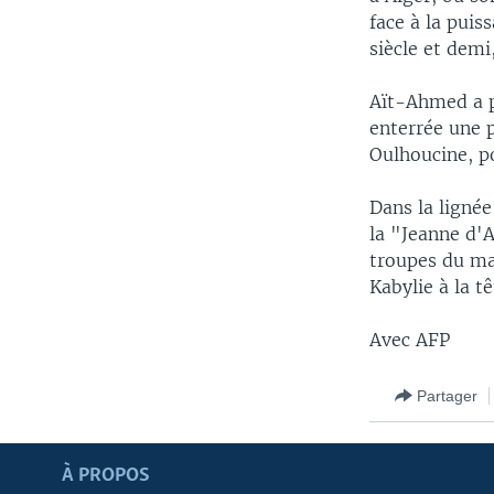
face à la puis
siècle et demi
Aït-Ahmed a p
enterrée une p
Oulhoucine, po
Dans la ligné
la "Jeanne d'A
troupes du ma
Kabylie à la t
Avec AFP
Partager
Apprenez L'anglais
À PROPOS