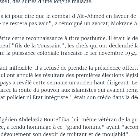
sse), des suites d'une longue maladie.
ici pour dire que le combat d'Aït-Ahmed en faveur de 
té ne restera pas vain", a témoigné un avocat, Mokrane A
te cette reconnaissance à titre posthume. Il était le de
neuf "fils de la Toussaint", les chefs qui ont déclenché l
re la puissance coloniale française le 1er novembre 1954.
t inflexible, il a refusé de prendre la présidence offer
ui ont annulé les résultats des premières élections légis
 pays a révélé cette semaine un ancien haut dirigeant. Le
rrer la route du pouvoir aux islamistes qui avaient rem
tat policier ni Etat intégriste", était son crédo dans la d
algérien Abdelaziz Bouteflika, lui-même vétéran de la gu
ce, a rendu hommage à ce "grand homme" ayant "accom
 dévouement son devoir de militant et de moujahid".