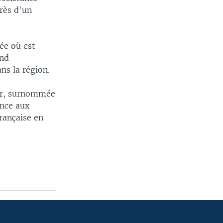
près d'un
ée où est
and
ns la région.
mer, surnommée
ance aux
rançaise en