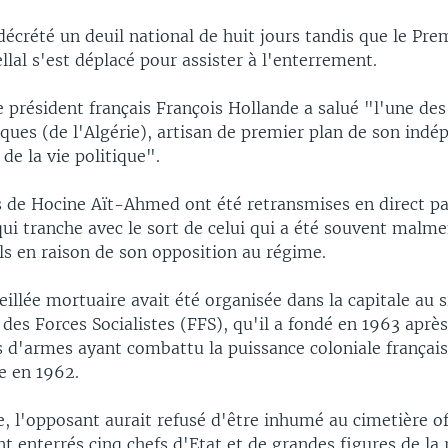
s décrété un deuil national de huit jours tandis que le Pre
lal s'est déplacé pour assister à l'enterrement.
e président français François Hollande a salué "l'une de
iques (de l'Algérie), artisan de premier plan de son indé
de la vie politique".
s de Hocine Aït-Ahmed ont été retransmises en direct par
qui tranche avec le sort de celui qui a été souvent malme
ls en raison de son opposition au régime.
eillée mortuaire avait été organisée dans la capitale au 
t des Forces Socialistes (FFS), qu'il a fondé en 1963 apr
s d'armes ayant combattu la puissance coloniale français
e en 1962.
e, l'opposant aurait refusé d'être inhumé au cimetière off
nt enterrés cinq chefs d'Etat et de grandes figures de la 