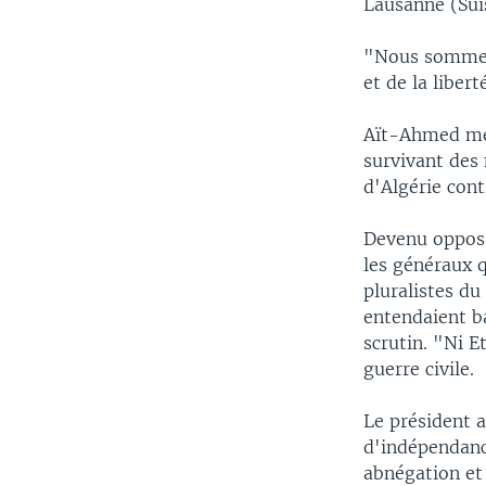
Lausanne (Sui
"Nous sommes 
et de la liber
Aït-Ahmed méri
survivant des 
d'Algérie cont
Devenu opposan
les généraux q
pluralistes du
entendaient ba
scrutin. "Ni E
guerre civile.
Le président 
d'indépendan
abnégation et