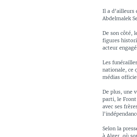
Il a d’ailleur
Abdelmalek Sel
De son côté, l
figures histor
acteur engagé 
Les funéraille
nationale, ce 
médias officie
De plus, une v
parti, le Fron
avec ses frère
l'indépendanc
Selon la press
à Alger, où so