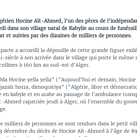
gérien Hocine Aït-Ahmed, l'un des pères de l'indépendan
di dans son village natal de Kabylie au cours de funérail
at et suivies par des dizaines de milliers de personnes.
acte a accueilli la dépouille de cette grande figure exi
-siècle à son arrivée dans le village qui porte le même 
collines à 160 km au sud-est d'Alger.
Dda Hocine yella yella" ("Aujourd'hui et demain, Hocine
jazaïr horra, dimoqratiya" ("Algérie, libre et démocrati
e en kabyle et en arabe au passage de l'ambulance trans
ït-Ahmed rapatriée jeudi à Alger, où l'ensemble du gouv
ge.
e milliers de personnes se sont rendues dans le petit vil
23 décembre du décès de Hocine Aït-Ahmed à l'âge de 89