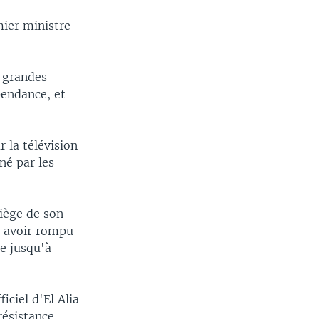
mier ministre
s grandes
pendance, et
 la télévision
né par les
siège de son
ès avoir rompu
e jusqu'à
iciel d'El Alia
résistance