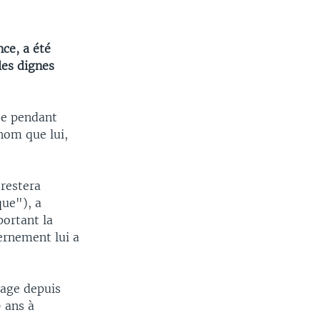
ce, a été
les dignes
lée pendant
nom que lui,
 restera
que"), a
portant la
ernement lui a
lage depuis
 ans à