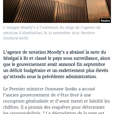
L'insigne Moody's à l'extérieur du siège de l'agence de
notation à Manhattan, le 12 novembre 2021. Reuters
/Andrew Kelly
L'agence de notation Moody's a abaissé la note du
Sénégal à B1 et classé le pays sous surveillance, alors
que le gouvernement avait annoncé fin septembre
un déficit budgétaire et un endettement plus élevés
qu'attendu sous la précédente administration.
Le Premier ministre Ousmane Sonko a accusé
l'ancien gouvernement de s'être livré à une
corruption généralisée et d'avoir menti et falsifié les
chiffres. Il a promis des enquêtes pour déterminer
les responsabilités. "
La dégradation de la note est