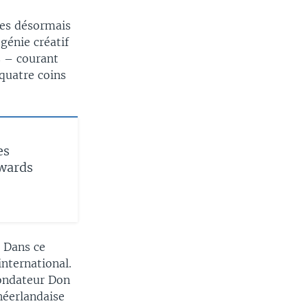
tes désormais
génie créatif
s – courant
quatre coins
es
wards
. Dans ce
international.
fondateur Don
néerlandaise