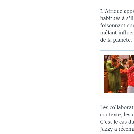
L’Afrique appa
habitués à s’i
foisonnant su
mêlant influe
de la planète.
Les collaborat
contexte, les 
C’est le cas 
Jazzy a récem