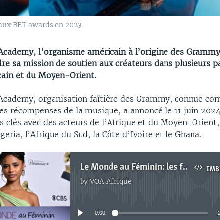
aux BET awards en 2023.
Academy, l’organisme américain à l’origine des Grammy
dre sa mission de soutien aux créateurs dans plusieurs p
icain et du Moyen-Orient.
Academy, organisation faîtière des Grammy, connue co
es récompenses de la musique, a annoncé le 11 juin 2024
s clés avec des acteurs de l’Afrique et du Moyen-Orient,
igeria, l’Afrique du Sud, la Côte d’Ivoire et le Ghana.
Le Monde au Féminin: les femmes aux Grammy 2024
EMB
by
VOA Afrique
No media source currently available
0:00