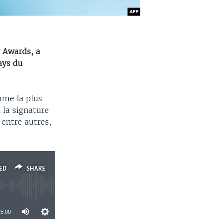
 Awards, a
ays du
mme la plus
 la signature
 entre autres,
ED
SHARE
25:00