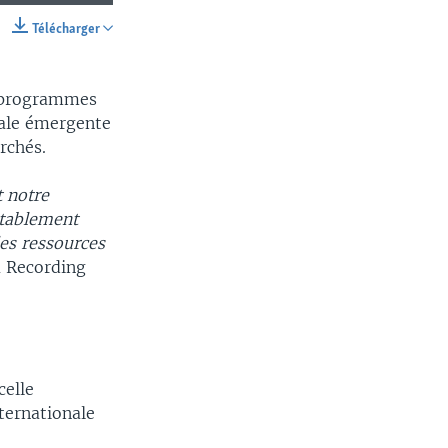
Télécharger
SHARE
s programmes
cale émergente
rchés.
t notre
itablement
des ressources
la Recording
celle
ternationale