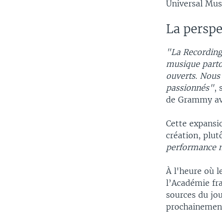
Universal Mus
La persp
"La Recording 
musique partou
ouverts. Nous
passionnés"
, 
de Grammy ave
Cette expansi
création, plut
performance m
À l'heure où l
l’Académie fr
sources du jou
prochainement