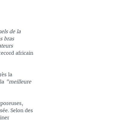
els de la
es bras
ateurs
record africain
ès la
 la
"meilleure
 poreuses,
sée. Selon des
iner