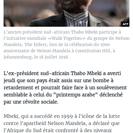
L'ancien président sud-africain Thabo Mbeki participe à
l'initiative mondiale «Walk Together» du groupe de Nelson
Mandela, The Elders, lors de la célébration du 100e
anniversaire de Nelson Mandela à Constitution Hill, à
Johannesburg, le 18 juillet 2018.
L'ex-président sud-africain Thabo Mbeki a averti
jeudi que son pays était assis sur une bombe à
retardement et pourrait faire face à un soulèvement
semblable à celui du "printemps arabe" déclenché
par une révolte sociale.
Mbeki, qui a succédé en 1999 à l'icône de la lutte
contre l'apartheid Nelson Mandela, a déclaré que
l'Afrique du Sud était confronté à des niveaux