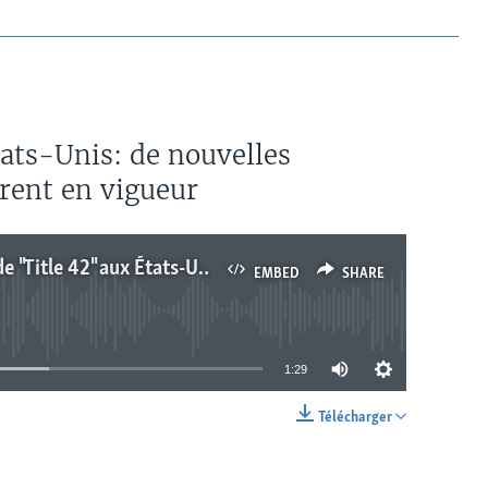
tats-Unis: de nouvelles
trent en vigueur
Expiration de "Title 42" aux États-Unis: de nouvelles restrictions au droit d'asile entrent en vigueur
EMBED
SHARE
currently available
1:29
Télécharger
EMBED
SHARE