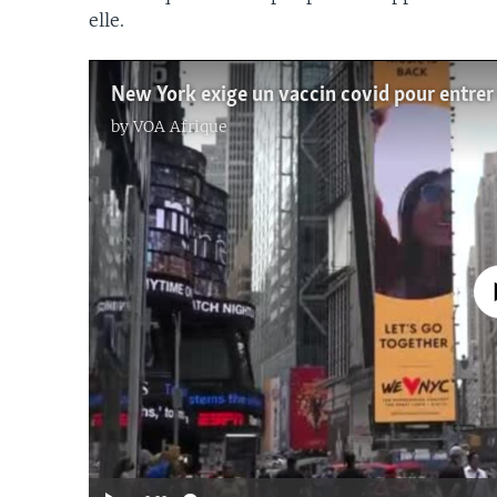
elle.
New York exige un vaccin covid pour entrer 
by
VOA Afrique
No media source 