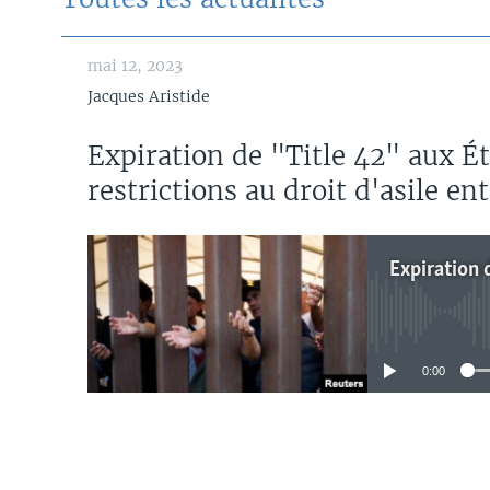
mai 12, 2023
Jacques Aristide
Expiration de "Title 42" aux É
restrictions au droit d'asile en
No media source 
0:00