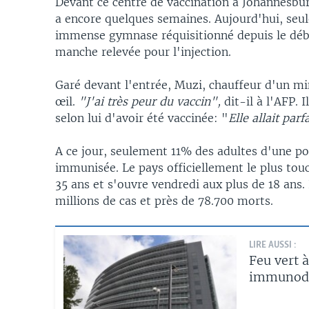
Devant ce centre de vaccination à Johannesburg
a encore quelques semaines. Aujourd'hui, seul
immense gymnase réquisitionné depuis le débu
manche relevée pour l'injection.
Garé devant l'entrée, Muzi, chauffeur d'un mi
œil.
"J'ai très peur du vaccin",
dit-il à l'AFP. 
selon lui d'avoir été vaccinée: "
Elle allait par
A ce jour, seulement 11% des adultes d'une p
immunisée. Le pays officiellement le plus tou
35 ans et s'ouvre vendredi aux plus de 18 ans.
millions de cas et près de 78.700 morts.
LIRE AUSSI :
Feu vert 
immunodé