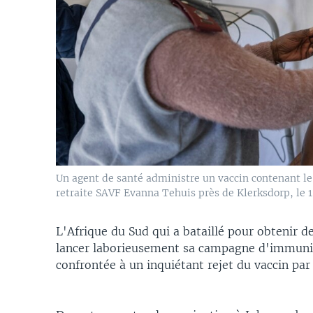
Un agent de santé administre un vaccin contenant le 
retraite SAVF Evanna Tehuis près de Klerksdorp, le 1
L'Afrique du Sud qui a bataillé pour obtenir d
lancer laborieusement sa campagne d'immunis
confrontée à un inquiétant rejet du vaccin par