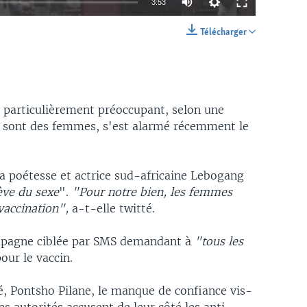
3:53
Télécharger
EMBED
SHARE
 particulièrement préoccupant, selon une
s sont des femmes, s'est alarmé récemment le
la poétesse et actrice sud-africaine Lebogang
ève du sexe
".
"Pour notre bien, les femmes
vaccination",
a-t-elle twitté.
mpagne ciblée par SMS demandant à
"tous les
our le vaccin.
té, Pontsho Pilane, le manque de confiance vis-