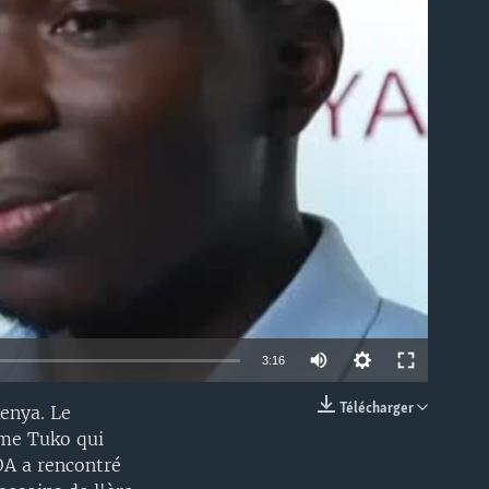
able
Auto
3:16
240p
Télécharger
Kenya. Le
EMBED
mme Tuko qui
360p
OA a rencontré
480p