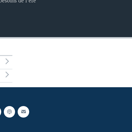
besoins de l'ère
720p
480p