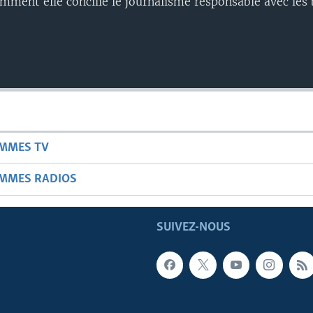
mment elle concilie le journalisme responsable avec les 
Auto
240p
360p
AMMES TV
720p
AMMES RADIOS
SUIVEZ-NOUS