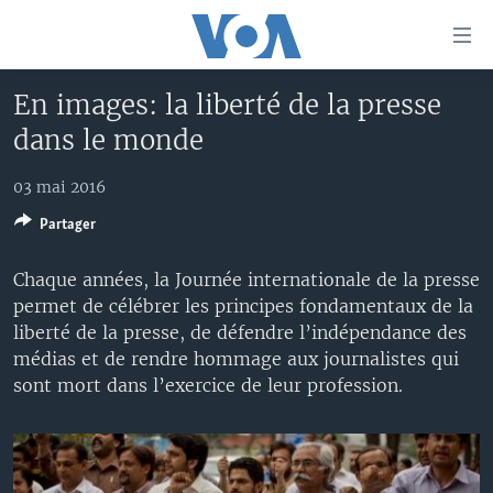
Liens
d'accessibilité
Menu
En images: la liberté de la presse
principal
À LA UNE
dans le monde
Retour
TV
AFRIQUE
à
la
03 mai 2016
RADIO
ÉTATS-UNIS
LE MONDE AUJOURD'HUI
navigation
Partager
AUTRES LANGUES
MONDE
VOA60 AFRIQUE
LE MONDE AUJOURD'HUI
principale
Retour
SPORT
WASHINGTON FORUM
À VOTRE AVIS
BAMBARA
Chaque années, la Journée internationale de la presse
à
Apprenez L'anglais
permet de célébrer les principes fondamentaux de la
CORRESPONDANT VOA
VOTRE SANTÉ VOTRE AVENIR
FULFULDE
la
liberté de la presse, de défendre l’indépendance des
recherche
SUIVEZ-NOUS
FOCUS SAHEL
LE MONDE AU FÉMININ
LINGALA
médias et de rendre hommage aux journalistes qui
sont mort dans l’exercice de leur profession.
REPORTAGES
L'AMÉRIQUE ET VOUS
SANGO
VOUS + NOUS
DIALOGUE DES RELIGIONS
Langues
CARNET DE SANTÉ
RM SHOW