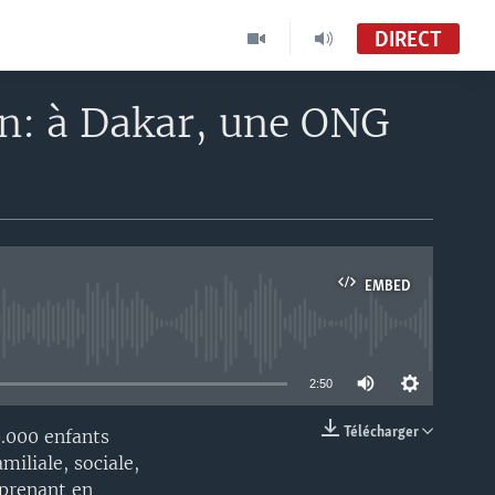
DIRECT
in: à Dakar, une ONG
s
EMBED
able
2:50
Télécharger
0.000 enfants
EMBED
miliale, sociale,
 prenant en