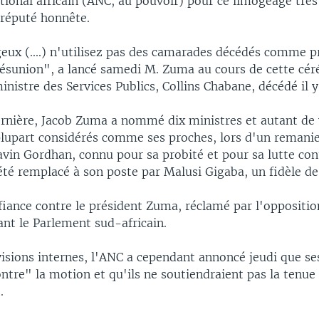
tional africain (ANC, au pouvoir) pour ce limogeage très
 réputé honnête.
eux (....) n'utilisez pas des camarades décédés comme p
désunion", a lancé samedi M. Zuma au cours de cette cér
istre des Services Publics, Collins Chabane, décédé il y
rnière, Jacob Zuma a nommé dix ministres et autant de 
 plupart considérés comme ses proches, lors d'un reman
vin Gordhan, connu pour sa probité et pour sa lutte con
 été remplacé à son poste par Malusi Gigaba, un fidèle d
iance contre le président Zuma, réclamé par l'opposition
vant le Parlement sud-africain.
visions internes, l'ANC a cependant annoncé jeudi que se
ntre" la motion et qu'ils ne soutiendraient pas la tenue
.