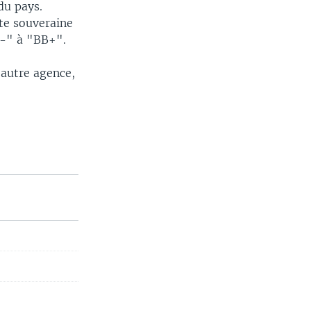
du pays.
ote souveraine
B-" à "BB+".
 autre agence,