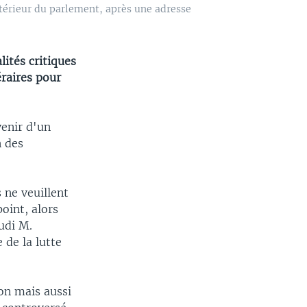
xtérieur du parlement, après une adresse
ités critiques
éraires pour
enir d'un
n des
 ne veuillent
point, alors
eudi M.
de la lutte
on mais aussi