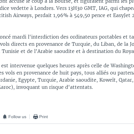
nt accusé le coup à la Bourse, et figuraient parmi les pl
indice vedette à Londres. Vers 13H30 GMT, IAG, qui chape
tish Airways, perdait 1,96% à 549,50 pence et EasyJet 
ncé mardi l'interdiction des ordinateurs portables et ta
 vols directs en provenance de Turquie, du Liban, de la J
a Tunisie et de l'Arabie saoudite et à destination du Ro
 est intervenue quelques heures après celle de Washingt
les vols en provenance de huit pays, tous alliés ou parten
rdanie, Egypte, Turquie, Arabie saoudite, Koweït, Qatar
aroc), invoquant un risque d'attentats.
Follow us
Print