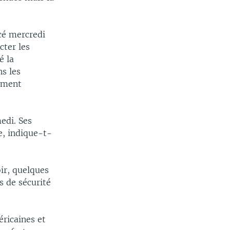
cé mercredi
cter les
é la
s les
ement
edi. Ses
e, indique-t-
oir, quelques
s de sécurité
ricaines et