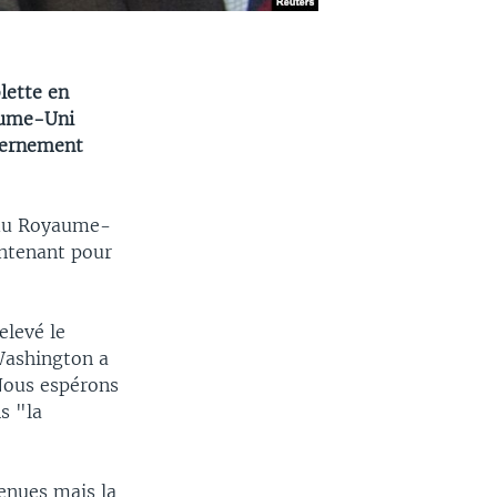
lette en
yaume-Uni
uvernement
 du Royaume-
intenant pour
elevé le
 Washington a
"Nous espérons
s "la
enues mais la