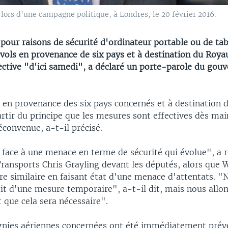
lors d'une campagne politique, à Londres, le 20 février 2016.
 pour raisons de sécurité d'ordinateur portable ou de tab
s vols en provenance de six pays et à destination du Ro
fective "d'ici samedi", a déclaré un porte-parole du go
 en provenance des six pays concernés et à destination
artir du principe que les mesures sont effectives dès ma
éconvenue, a-t-il précisé.
face à une menace en terme de sécurité qui évolue", a r
Transports Chris Grayling devant les députés, alors que
re similaire en faisant état d'une menace d'attentats. 
git d'une mesure temporaire", a-t-il dit, mais nous allon
 que cela sera nécessaire".
nies aériennes concernées ont été immédiatement prév