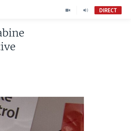
DIRECT
abine
tive