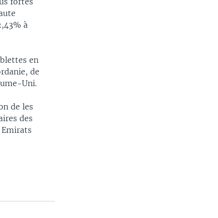
us fortes
aute
2,43% à
blettes en
ordanie, de
yaume-Uni.
on de les
aires des
, Emirats