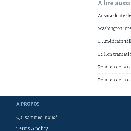
A lire aussi
Ankara doute de 
Washington inte
L'Américain Till
Le lien transatl
Réunion de la c
Réunion de la co
Apprenez L'anglais
À PROPOS
SUIVEZ-NOUS
Qui sommes-nous?
Terms & policy