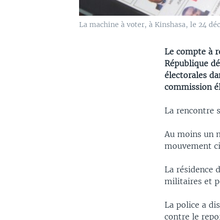
La machine à voter, à Kinshasa, le 24 dé
Le compte à r
République dé
électorales da
commission él
La rencontre s
Au moins un ma
mouvement cit
La résidence d
militaires et p
La police a d
contre le repo