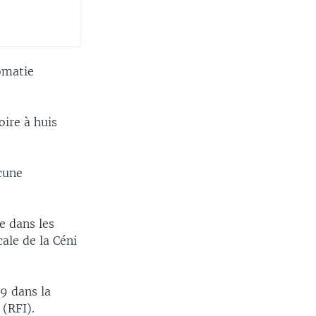
lomatie
oire à huis
cune
e dans les
ale de la Céni
9 dans la
 (RFI).