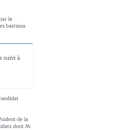
par la
es bastions
s suivi à
 candidat
ésident de la
didats dont M.