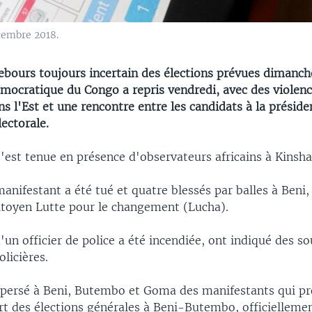
cembre 2018.
ebours toujours incertain des élections prévues dimanch
mocratique du Congo a repris vendredi, avec des violen
ns l'Est et une rencontre entre les candidats à la présiden
ectorale.
'est tenue en présence d'observateurs africains à Kinsha
nifestant a été tué et quatre blessés par balles à Beni, 
oyen Lutte pour le changement (Lucha).
'un officier de police a été incendiée, ont indiqué des s
olicières.
ispersé à Beni, Butembo et Goma des manifestants qui pr
rt des élections générales à Beni-Butembo, officielleme