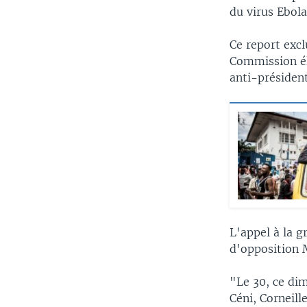
du virus Ebola 
Ce report excl
Commission él
anti-président
L'appel à la g
d'opposition M
"Le 30, ce dim
Céni, Corneill