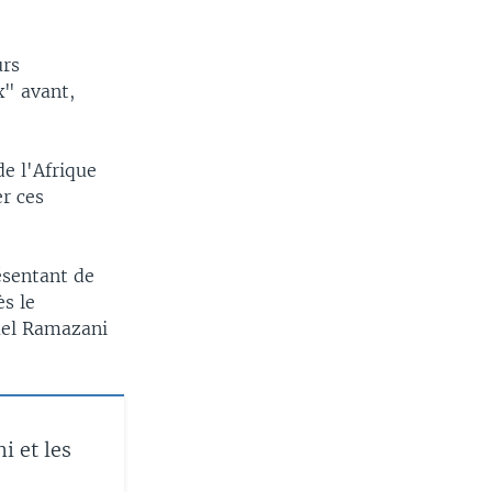
urs
x" avant,
e l'Afrique
er ces
ésentant de
s le
uel Ramazani
i et les