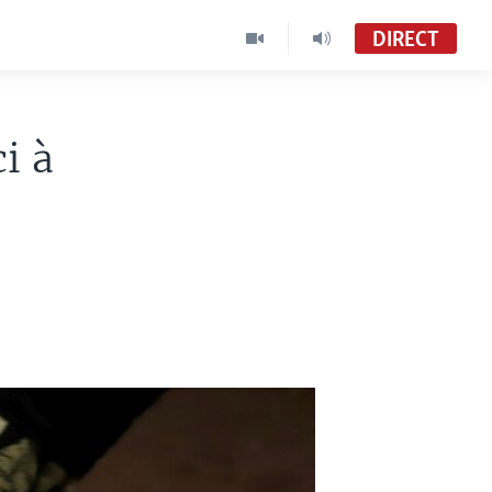
DIRECT
i à