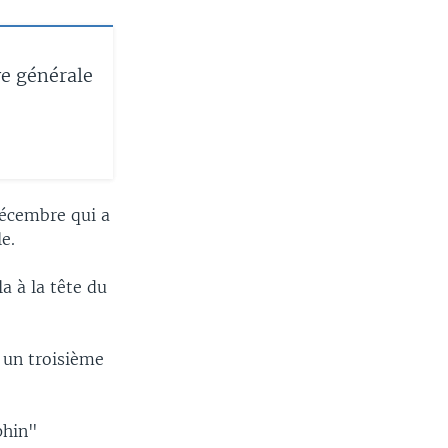
ve générale
décembre qui a
e.
a à la tête du
e un troisième
phin"