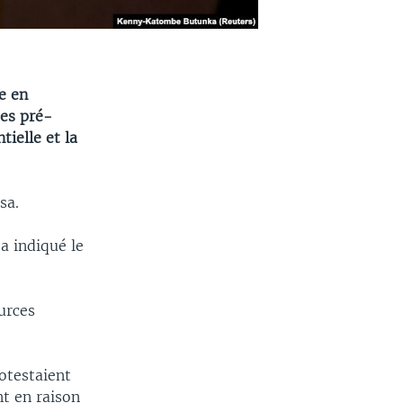
e en
ces pré-
tielle et la
sa.
a indiqué le
ources
otestaient
nt en raison