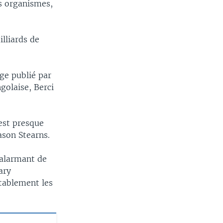
s organismes,
lliards de
ge publié par
golaise, Berci
 est presque
ason Stearns.
 alarmant de
ary
itablement les