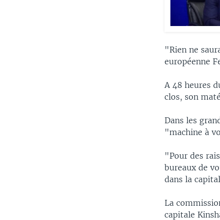
"Rien ne saurai
européenne Fe
A 48 heures du
clos, son maté
Dans les gran
"machine à vot
"Pour des rais
bureaux de vo
dans la capita
La commission
capitale Kinsh