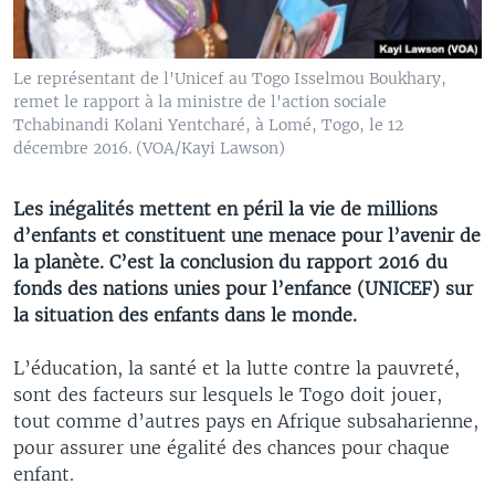
Le représentant de l'Unicef au Togo Isselmou Boukhary,
remet le rapport à la ministre de l'action sociale
Tchabinandi Kolani Yentcharé, à Lomé, Togo, le 12
décembre 2016. (VOA/Kayi Lawson)
Les inégalités mettent en péril la vie de millions
d’enfants et constituent une menace pour l’avenir de
la planète. C’est la conclusion du rapport 2016 du
fonds des nations unies pour l’enfance (UNICEF) sur
la situation des enfants dans le monde.
L’éducation, la santé et la lutte contre la pauvreté,
sont des facteurs sur lesquels le Togo doit jouer,
tout comme d’autres pays en Afrique subsaharienne,
pour assurer une égalité des chances pour chaque
enfant.