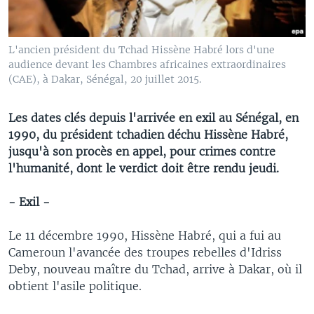
L'ancien président du Tchad Hissène Habré lors d'une
audience devant les Chambres africaines extraordinaires
(CAE), à Dakar, Sénégal, 20 juillet 2015.
Les dates clés depuis l'arrivée en exil au Sénégal, en
1990, du président tchadien déchu Hissène Habré,
jusqu'à son procès en appel, pour crimes contre
l'humanité, dont le verdict doit être rendu jeudi.
- Exil -
Le 11 décembre 1990, Hissène Habré, qui a fui au
Cameroun l'avancée des troupes rebelles d'Idriss
Deby, nouveau maître du Tchad, arrive à Dakar, où il
obtient l'asile politique.