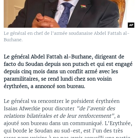
Le général en chef de l'armée soudanaise Abdel Fattah al-
Burhane.
Le général Abdel Fattah al-Burhane, dirigeant de
facto du Soudan depuis son putsch et qui est engagé
depuis cinq mois dans un conflit armé avec les
paramilitaires, se rend lundi chez son voisin
érythréen, a annoncé son bureau.
Le général va rencontrer le président érythréen
Isaias Afwerkie pour discuter
"de l'avenir des
relations bilatérales et de leur renforcement"
, a
ajouté son bureau dans un communiqué. L'Erythrée,
qui borde le Soudan au sud-est, est l'un des très
rares pays voisins à ne pas avoir accueilli une partie