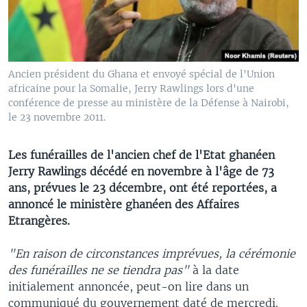
Ancien président du Ghana et envoyé spécial de l'Union
africaine pour la Somalie, Jerry Rawlings lors d'une
conférence de presse au ministère de la Défense à Nairobi,
le 23 novembre 2011.
Les funérailles de l'ancien chef de l'Etat ghanéen
Jerry Rawlings décédé en novembre à l'âge de 73
ans, prévues le 23 décembre, ont été reportées, a
annoncé le ministère ghanéen des Affaires
Etrangères.
"En raison de circonstances imprévues, la cérémonie
des funérailles ne se tiendra pas"
à la date
initialement annoncée, peut-on lire dans un
communiqué du gouvernement daté de mercredi.