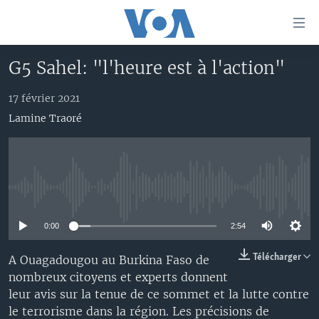
Liens
d'accessibilité
Menu
G5 Sahel: "l'heure est à l'action"
principal
À LA UNE
Retour
17 février 2021
TV
AFRIQUE
à
Lamine Traoré
la
RADIO
ÉTATS-UNIS
LE MONDE AUJOURD'HUI
navigation
AUTRES LANGUES
MONDE
VOA60 AFRIQUE
LE MONDE AUJOURD'HUI
principale
Retour
SPORT
WASHINGTON FORUM
À VOTRE AVIS
BAMBARA
à
Apprenez L'anglais
No media source currently available
CORRESPONDANT VOA
VOTRE SANTÉ VOTRE AVENIR
FULFULDE
la
recherche
0:00
2:54
SUIVEZ-NOUS
FOCUS SAHEL
LE MONDE AU FÉMININ
LINGALA
REPORTAGES
L'AMÉRIQUE ET VOUS
SANGO
Télécharger
A Ouagadougou au Burkina Faso de
nombreux citoyens et experts donnent
VOUS + NOUS
DIALOGUE DES RELIGIONS
leur avis sur la tenue de ce sommet et la lutte contre
Langues
CARNET DE SANTÉ
RM SHOW
le terrorisme dans la région. Les précisions de