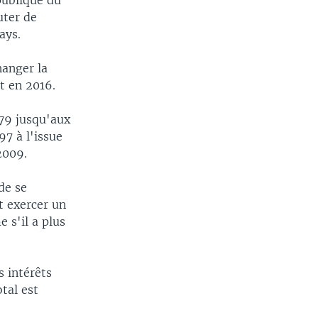
publique du
uter de
ays.
hanger la
t en 2016.
979 jusqu'aux
97 à l'issue
2009.
de se
t exercer un
 s'il a plus
 intérêts
tal est