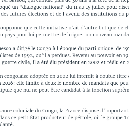
 M. Sassou, qui cumule plus de 30 ans à la tête de la Ré
qué un "dialogue national" du 11 au 15 juillet pour disc
 des futures élections et de l'avenir des institutions du p
oupçonne que cette initiative n'ait d'autre but que de c
du pays pour lui permettre de briguer un nouveau manda
esso a dirigé le Congo à l'époque du parti unique, de 1
alistes de 1992, qu'il a perdues. Revenu au pouvoir en 19
 guerre civile, il a été élu président en 2002 et réélu en 
n congolaise adoptée en 2002 lui interdit à double titre 
n 2016: elle limite à deux le nombre de mandats que peu
tipule que nul ne peut être candidat à la fonction suprême
sance coloniale du Congo, la France dispose d'importants
ans ce petit État producteur de pétrole, où le groupe To
lanté.