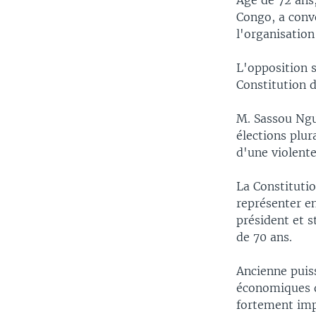
Âgé de 72 ans,
Congo, a convo
l'organisation
L'opposition s
Constitution 
M. Sassou Ngu
élections plur
d'une violente
La Constitutio
représenter e
président et s
de 70 ans.
Ancienne puis
économiques d
fortement imp