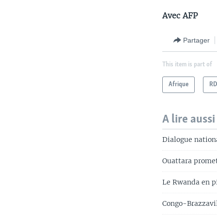
Avec AFP
Partager
This item is part of
Afrique
R
A lire aussi
Dialogue nationa
Ouattara promet 
Le Rwanda en pi
Congo-Brazzavil