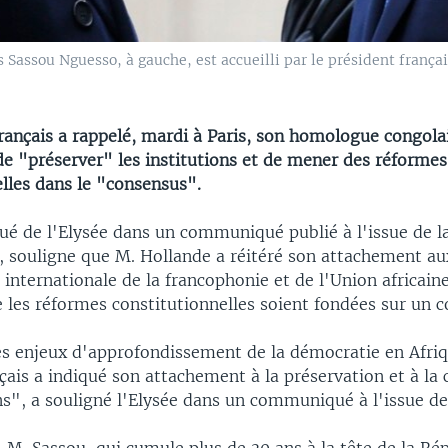
assou Nguesso, à gauche, est accueilli par le président français
rançais a rappelé, mardi à Paris, son homologue congola
de "préserver" les institutions et de mener des réformes
lles dans le "consensus".
 de l'Elysée dans un communiqué publié à l'issue de l
souligne que M. Hollande a réitéré son attachement aux
 internationale de la francophonie et de l'Union africaine
 les réformes constitutionnelles soient fondées sur un 
es enjeux d'approfondissement de la démocratie en Afriq
çais a indiqué son attachement à la préservation et à la 
ns", a souligné l'Elysée dans un communiqué à l'issue de