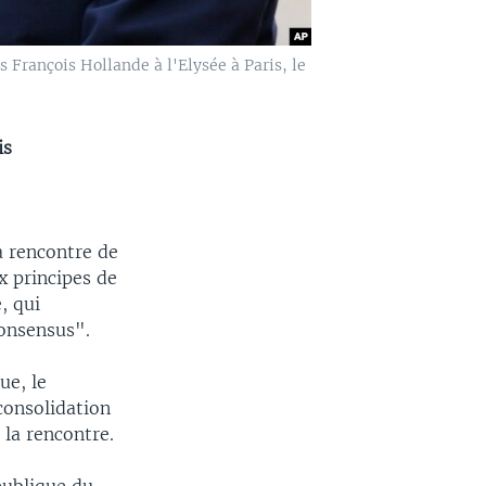
 François Hollande à l'Elysée à Paris, le
is
a rencontre de
 principes de
, qui
consensus".
ue, le
consolidation
 la rencontre.