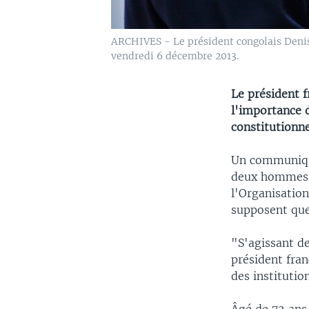
ARCHIVES - Le président congolais Denis S
vendredi 6 décembre 2013.
Le président f
l'importance 
constitutionne
Un communiqué
deux hommes, 
l'Organisation
supposent que
"S'agissant d
président fran
des institutio