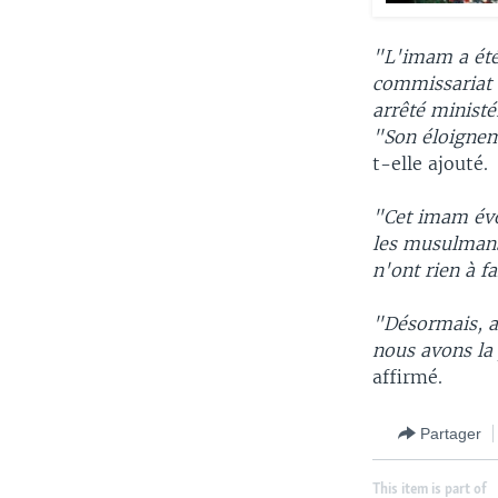
"L'imam a été 
commissariat 
arrêté ministé
"Son éloigneme
t-elle ajouté.
"Cet imam évo
les musulmans
n'ont rien à fa
"Désormais, av
nous avons la 
affirmé.
Partager
This item is part of