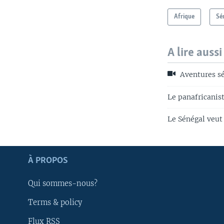
Afrique
Sé
A lire aussi
Aventures sén
Le panafricanis
Le Sénégal veut 
Apprenez L'anglais
À PROPOS
SUIVEZ-NOUS
Qui sommes-nous?
Terms & policy
Flux RSS