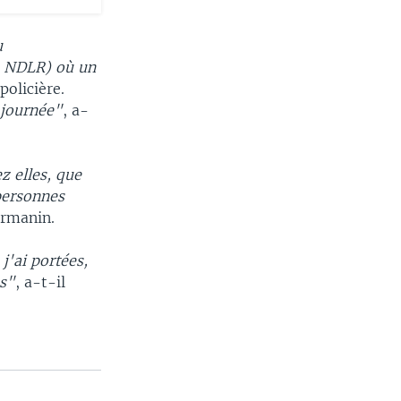
u
, NDLR) où un
policière.
 journée"
, a-
z elles, que
personnes
armanin.
j'ai portées,
es"
, a-t-il