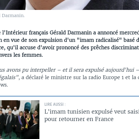
ld Darmanin.
e l'Intérieur français Gérald Darmanin a annoncé mercred
on en vue de son expulsion d'un "imam radicalisé" basé 
ce, qu'il accuse d'avoir prononcé des prêches discriminat
vers les femmes.
us avons pu interpeller – et il sera expulsé aujourd'hui
égalais"
, a déclaré le ministre sur la radio Europe 1 et la
ews.
LIRE AUSSI :
L'imam tunisien expulsé veut saisir
pour retourner en France