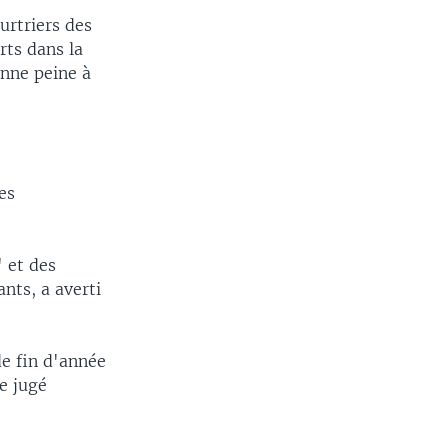
urtriers des
rts dans la
enne peine à
es
" et des
ants, a averti
de fin d'année
e jugé