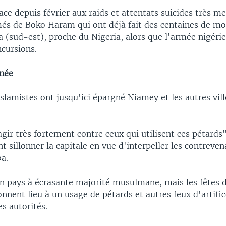
face depuis février aux raids et attentats suicides très me
més de Boko Haram qui ont déjà fait des centaines de mo
a (sud-est), proche du Nigeria, alors que l'armée nigéri
ncursions.
née
islamistes ont jusqu'ici épargné Niamey et les autres vill
gir très fortement contre ceux qui utilisent ces pétards
nt sillonner la capitale en vue d'interpeller les contreven
a.
un pays à écrasante majorité musulmane, mais les fêtes 
nnent lieu à un usage de pétards et autres feux d'artific
es autorités.