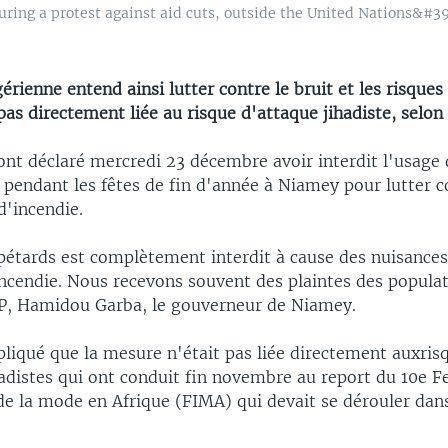
uring a protest against aid cuts, outside the United Nations&#39
gérienne entend ainsi lutter contre le bruit et les risques
as directement liée au risque d'attaque jihadiste, selon 
ont déclaré mercredi 23 décembre avoir interdit l'usage 
e pendant les fêtes de fin d'année à Niamey pour lutter c
 d'incendie.
pétards est complètement interdit à cause des nuisances
incendie. Nous recevons souvent des plaintes des populat
FP, Hamidou Garba, le gouverneur de Niamey.
pliqué que la mesure n'était pas liée directement auxris
adistes qui ont conduit fin novembre au report du 10e Fe
de la mode en Afrique (FIMA) qui devait se dérouler dans