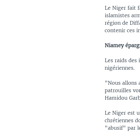
Le Niger fait 
islamistes ar
région de Diff
contenir ces i
Niamey éparg
Les raids des 
nigériennes.
"Nous allons a
patrouilles vo
Hamidou Garb
Le Niger est 
chrétiennes do
"abusif" par l