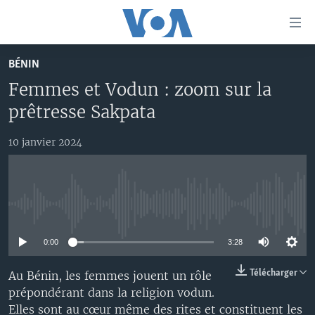
Liens
d'accessibilité
Menu
BÉNIN
principal
À LA UNE
Femmes et Vodun : zoom sur la
Retour
TV
AFRIQUE
à
prêtresse Sakpata
la
RADIO
ÉTATS-UNIS
LE MONDE AUJOURD'HUI
navigation
10 janvier 2024
AUTRES LANGUES
MONDE
VOA60 AFRIQUE
LE MONDE AUJOURD'HUI
principale
Retour
SPORT
WASHINGTON FORUM
À VOTRE AVIS
BAMBARA
à
Apprenez L'anglais
CORRESPONDANT VOA
VOTRE SANTÉ VOTRE AVENIR
FULFULDE
la
No media source currently available
recherche
SUIVEZ-NOUS
FOCUS SAHEL
LE MONDE AU FÉMININ
LINGALA
0:00
3:28
REPORTAGES
L'AMÉRIQUE ET VOUS
SANGO
Télécharger
Au Bénin, les femmes jouent un rôle
VOUS + NOUS
DIALOGUE DES RELIGIONS
prépondérant dans la religion vodun.
Langues
CARNET DE SANTÉ
RM SHOW
Elles sont au cœur même des rites et constituent les