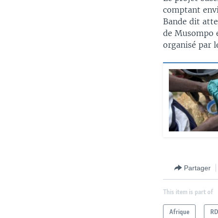
comptant envir
Bande dit att
de Musompo et
organisé par l
Partager
This item is part of
Afrique
R