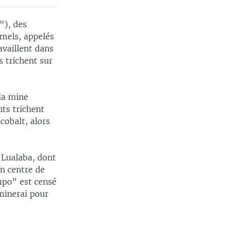
"), des
rmels, appelés
availlent dans
s trichent sur
 la mine
ts trichent
 cobalt, alors
 Lualaba, dont
un centre de
po" est censé
minerai pour