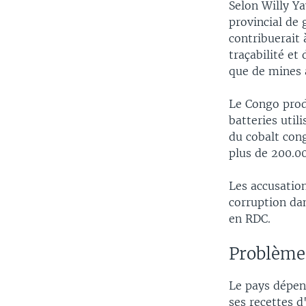
Selon Willy Y
provincial de 
contribuerait 
traçabilité et
que de mines a
Le Congo prod
batteries util
du cobalt cong
plus de 200.0
Les accusation
corruption dan
en RDC.
Problèmes
Le pays dépen
ses recettes d