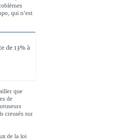
problèmes
po, qui n'est
te de 13% à
ailler que
es de
creuseurs
ls creusés sur
x de la loi