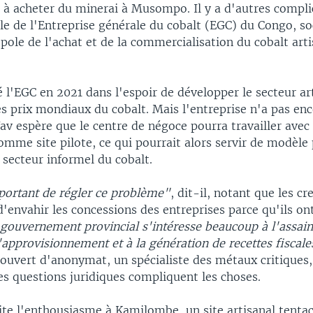
 à acheter du minerai à Musompo. Il y a d'autres compli
le de l'Entreprise générale du cobalt (EGC) du Congo, so
ole de l'achat et de la commercialisation du cobalt arti
 l'EGC en 2021 dans l'espoir de développer le secteur art
es prix mondiaux du cobalt. Mais l'entreprise n'a pas en
Yav espère que le centre de négoce pourra travailler avec
mme site pilote, ce qui pourrait alors servir de modèle
 secteur informel du cobalt.
mportant de régler ce problème"
, dit-il, notant que les c
'envahir les concessions des entreprises parce qu'ils on
gouvernement provincial s'intéresse beaucoup à l'assai
'approvisionnement et à la génération de recettes fiscale
couvert d'anonymat, un spécialiste des métaux critiques,
les questions juridiques compliquent les choses.
ite l'enthousiasme à Kamilombe, un site artisanal tentac