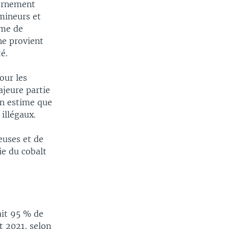
vernement
 mineurs et
ème de
 ne provient
é.
our les
ajeure partie
on estime que
illégaux.
euses et de
ie du cobalt
ait 95 % de
t 2021, selon