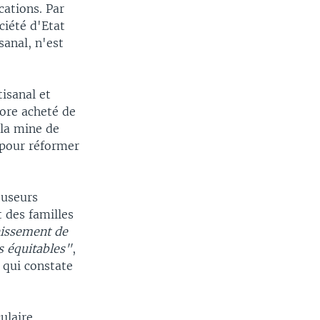
cations. Par
ciété d'Etat
sanal, n'est
isanal et
core acheté de
 la mine de
 pour réformer
reuseurs
t des familles
nissement de
s équitables"
,
 qui constate
ulaire