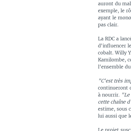
auront du mal
exemple, le rô
ayant le monop
pas clair.
La RDC a lancé
d'influencer l
cobalt. Willy 
Kamilombe, co
l'ensemble du
"C'est très i
continueront d
à nourrir.
"Le 
cette chaîne d
estime, sous 
lui aussi que 
Le projet susc