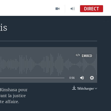
DIRECT
is
EMBED
able
0:56
Télécharger
 Kinshasa pour
EMBED
ant la justice
e affaire.