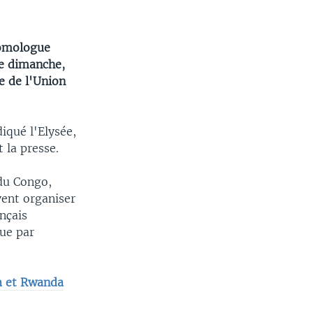
homologue
ée dimanche,
ce de l'Union
diqué l'Elysée,
 la presse.
 du Congo,
vent organiser
nçais
nue par
a et Rwanda