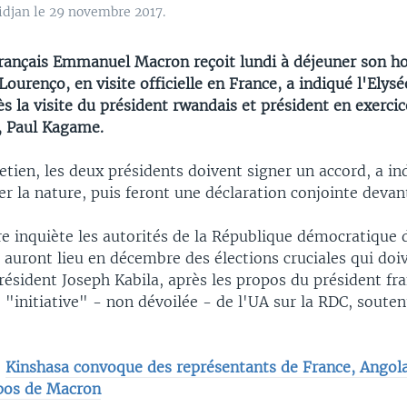
idjan le 29 novembre 2017.
français Emmanuel Macron reçoit lundi à déjeuner son 
Lourenço, en visite officielle en France, a indiqué l'Elys
ès la visite du président rwandais et président en exerci
), Paul Kagame.
etien, les deux présidents doivent signer un accord, a in
er la nature, puis feront une déclaration conjointe devant
re inquiète les autorités de la République démocratique
 auront lieu en décembre des élections cruciales qui doi
résident Joseph Kabila, après les propos du président fra
"initiative" - non dévoilée - de l'UA sur la RDC, soute
:
Kinshasa convoque des représentants de France, Angol
pos de Macron