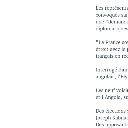
Les représent
convoqués sam
une "demande d
diplomatiques
"La France sou
étroit avec le
français en re
Interrogé dim
angolais, l'El
Les neuf voisi
et l'Angola, s
Des élections
Joseph Kabila
Des opposants