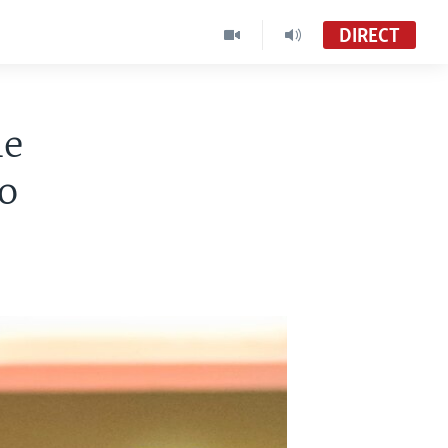
DIRECT
le
o