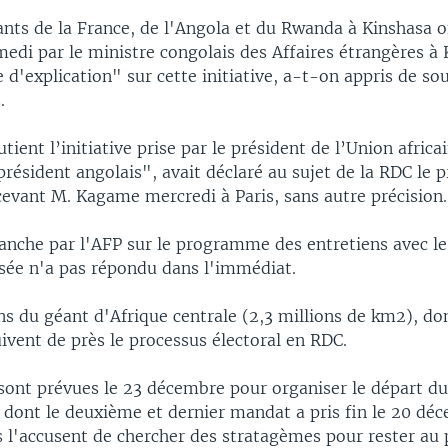
ants de la France, de l'Angola et du Rwanda à Kinshasa o
edi par le ministre congolais des Affaires étrangères à
'explication" sur cette initiative, a-t-on appris de so
.
tient l’initiative prise par le président de l’Union africa
 président angolais", avait déclaré au sujet de la RDC le 
cevant M. Kagame mercredi à Paris, sans autre précision.
anche par l'AFP sur le programme des entretiens avec le
ysée n'a pas répondu dans l'immédiat.
ns du géant d'Afrique centrale (2,3 millions de km2), d
uivent de près le processus électoral en RDC.
 sont prévues le 23 décembre pour organiser le départ du
, dont le deuxième et dernier mandat a pris fin le 20 dé
 l'accusent de chercher des stratagèmes pour rester au 