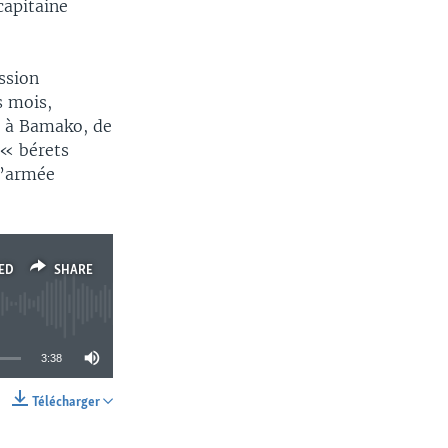
capitaine
ssion
s mois,
r, à Bamako, de
 « bérets
l’armée
ED
SHARE
3:38
Télécharger
SHARE