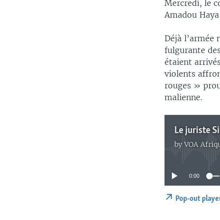
Mercredi, le c
Amadou Haya S
Déjà l’armée m
fulgurante de
étaient arrivé
violents affr
rouges » prou
malienne.
by
VOA Afriq
0:00
Pop-out playe