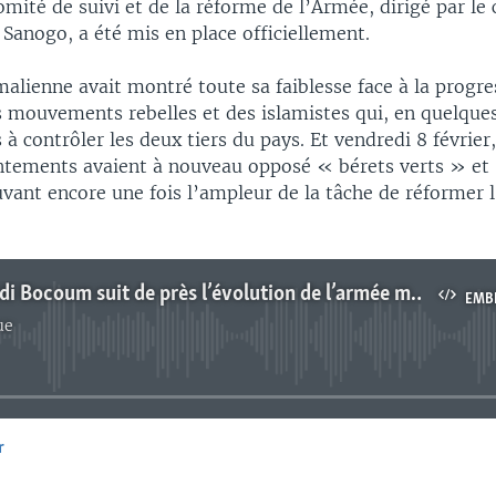
omité de suivi et de la réforme de l’Armée, dirigé par le 
anogo, a été mis en place officiellement.
alienne avait montré toute sa faiblesse face à la progre
s mouvements rebelles et des islamistes qui, en quelque
s à contrôler les deux tiers du pays. Et vendredi 8 févrie
ontements avaient à nouveau opposé « bérets verts » et
vant encore une fois l’ampleur de la tâche de réformer 
Le juriste Sidi Bocoum suit de près l’évolution de l’armée malienne
EMB
ue
No media source currently available
r
EMBED