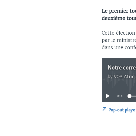
Le premier tou
deuxième tour
Cette élection
par le ministr
dans une conf
Notre corr
by
VOA Afriq
0:00
Pop-out playe