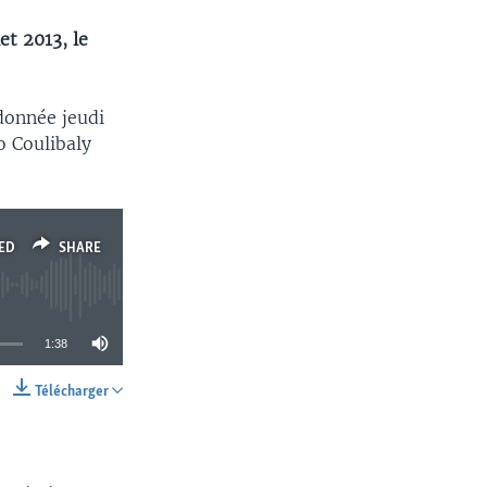
et 2013, le
 donnée jeudi
o Coulibaly
ED
SHARE
1:38
Télécharger
SHARE