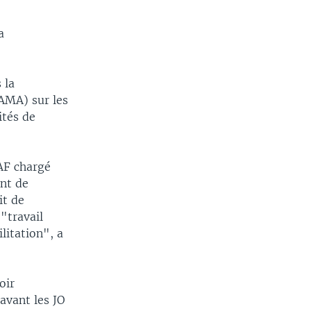
a
 la
AMA) sur les
ités de
AAF chargé
ent de
it de
"travail
litation", a
oir
avant les JO