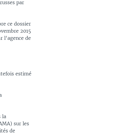
 russes par
re ce dossier
novembre 2015
r l'agence de
utefois estimé
a
 la
AMA) sur les
ités de