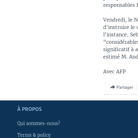
responsables 
Vendredi, le N
d'instruire le
l'instance, Se
"considérables
significatif à
estimé M. And
Avec AFP
Partager
Apprenez L'anglais
À PROPOS
SUIVEZ-NOUS
Qui sommes-nous?
Terms & policy