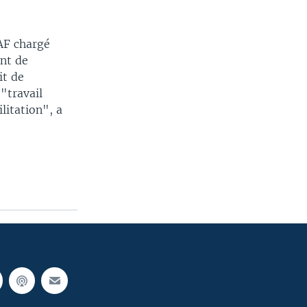
AAF chargé
ent de
it de
"travail
litation", a