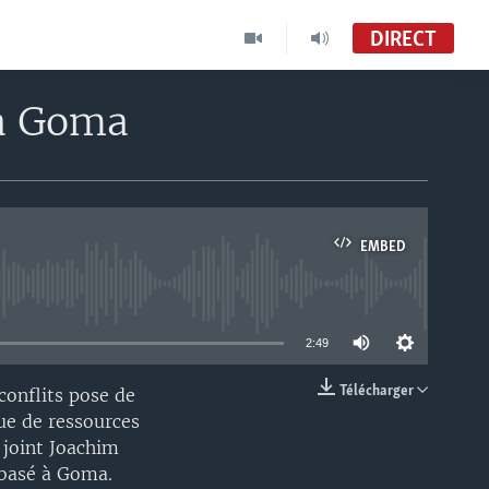
DIRECT
 à Goma
EMBED
able
2:49
Télécharger
conflits pose de
EMBED
ue de ressources
 joint Joachim
 basé à Goma.