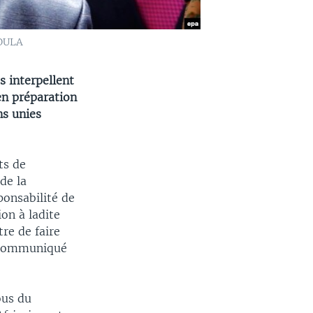
KOULA
 interpellent
 en préparation
ns unies
ts de
de la
ponsabilité de
on à ladite
re de faire
e communiqué
ous du