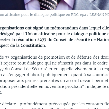
on africaine pour le dialogue politique en RDC. epa / LEGNAN 
rganisations ont signé un mémorandum dans lequel elles
r désigné par l’Union africaine pour le dialogue politique
ecter la résolution 2277 du Conseil de sécurité de Natio
spect de la Constitution.
 de 33 organisations de promotion et de défense des droi
rejette tout dialogue qui ne s’inscrit pas dans le cadre 
7 du Conseil de Sécurité et en appelle vivement à la res
 à s’engager d’abord publiquement quant à sa soumissi
 proposer aux parties prenantes un accord devant permett
lection présidentielle en novembre prochain", indique l
t.
se déclare "profondément préoccupée par les contours fl