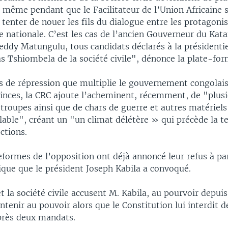
t même pendant que le Facilitateur de l’Union Africaine 
tenter de nouer les fils du dialogue entre les protagonis
e nationale. C’est les cas de l’ancien Gouverneur du Ka
ddy Matungulu, tous candidats déclarés à la présidentie
s Tshiombela de la société civile", dénonce la plate-for
es de répression que multiplie le gouvernement congolai
inces, la CRC ajoute l’acheminent, récemment, de "plusi
roupes ainsi que de chars de guerre et autres matériels 
lable", créant un "un climat délétère » qui précède la t
ctions.
eformes de l’opposition ont déjà annoncé leur refus à pa
ique que le président Joseph Kabila a convoqué.
t la société civile accusent M. Kabila, au pourvoir depuis
ntenir au pouvoir alors que le Constitution lui interdit d
près deux mandats.