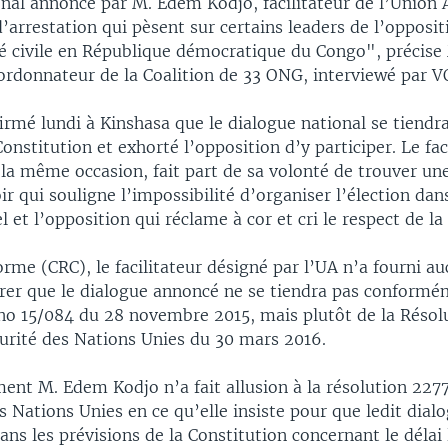
nal annoncé par M. Edem Kodjo, facilitateur de l’Union A
arrestation qui pèsent sur certains leaders de l’opposit
été civile en République démocratique du Congo", précis
rdonnateur de la Coalition de 33 ONG, interviewé par V
irmé lundi à Kinshasa que le dialogue national se tiendra
Constitution et exhorté l’opposition d’y participer. Le fac
r la même occasion, fait part de sa volonté de trouver u
ir qui souligne l’impossibilité d’organiser l’élection dans
l et l’opposition qui réclame à cor et cri le respect de la
orme (CRC), le facilitateur désigné par l’UA n’a fourni a
rer que le dialogue annoncé ne se tiendra pas conformé
no 15/084 du 28 novembre 2015, mais plutôt de la Résol
curité des Nations Unies du 30 mars 2016.
nt M. Edem Kodjo n’a fait allusion à la résolution 2277
s Nations Unies en ce qu’elle insiste pour que ledit dial
ns les prévisions de la Constitution concernant le délai 