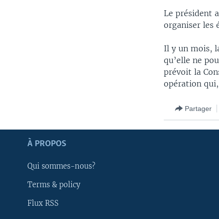
Le président a
organiser les 
Il y un mois,
qu’elle ne po
prévoit la Cons
opération qui,
Partager
Apprenez L'anglais
À PROPOS
SUIVEZ-NOUS
Qui sommes-nous?
Terms & policy
Flux RSS
Langues