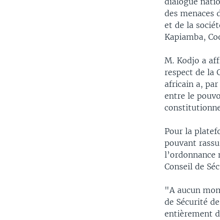
dialogue natio
des menaces d’
et de la soci
Kapiamba, Coo
M. Kodjo a aff
respect de la 
africain a, pa
entre le pouvo
constitutionne
Pour la platef
pouvant rassu
l’ordonnance 
Conseil de Sé
"A aucun mome
de Sécurité de
entièrement da