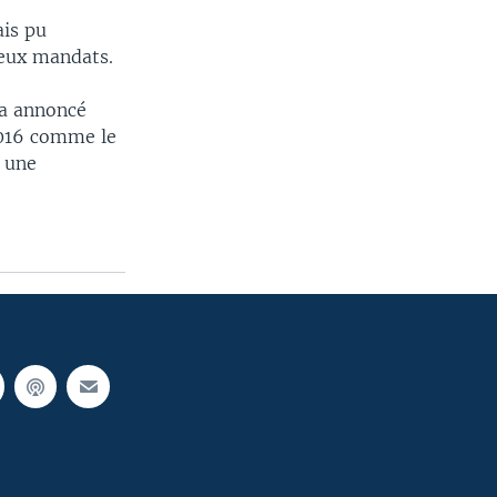
ais pu
deux mandats.
 a annoncé
2016 comme le
, une