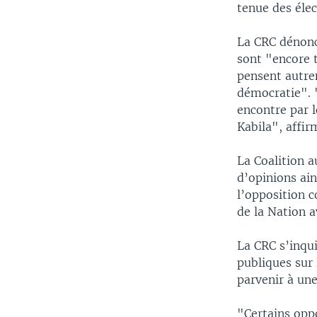
tenue des élec
La CRC dénonce
sont "encore t
pensent autre
démocratie". 
encontre par 
Kabila", affi
La Coalition a
d’opinions ai
l’opposition c
de la Nation a
La CRC s’inqu
publiques sur
parvenir à une
"Certains opp