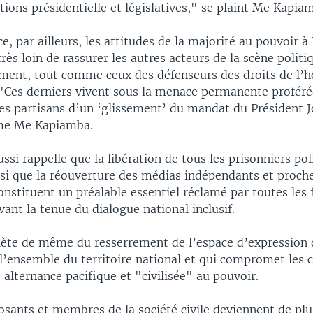
tions présidentielle et législatives," se plaint Me Kapia
, par ailleurs, les attitudes de la majorité au pouvoir à
rès loin de rassurer les autres acteurs de la scène politi
ment, tout comme ceux des défenseurs des droits de l’
"Ces derniers vivent sous la menace permanente proféré
les partisans d’un ‘glissement’ du mandat du Président 
rme Me Kapiamba.
ussi rappelle que la libération de tous les prisonniers pol
nsi que la réouverture des médias indépendants et proch
onstituent un préalable essentiel réclamé par toutes les 
vant la tenue du dialogue national inclusif.
iète de même du resserrement de l’espace d’expression d
 l’ensemble du territoire national et qui compromet les 
 alternance pacifique et "civilisée" au pouvoir.
osants et membres de la société civile deviennent de plu