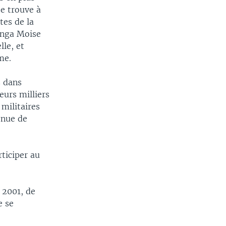
se trouve à
tes de la
tanga Moise
lle, et
me.
s dans
eurs milliers
militaires
enue de
rticiper au
 2001, de
e se