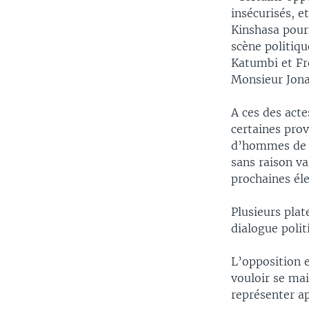
insécurisés, e
Kinshasa pour 
scène politiqu
Katumbi et Fre
Monsieur Jona
A ces des act
certaines prov
d’hommes de t
sans raison va
prochaines éle
Plusieurs plat
dialogue polit
L’opposition e
vouloir se mai
représenter a