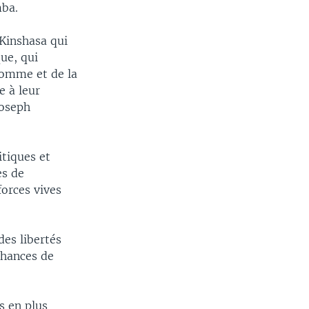
mba.
 Kinshasa qui
que, qui
homme et de la
e à leur
Joseph
itiques et
es de
forces vives
es libertés
chances de
s en plus