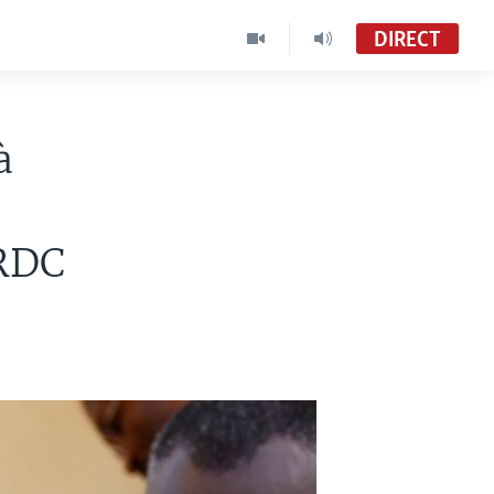
DIRECT
à
RDC