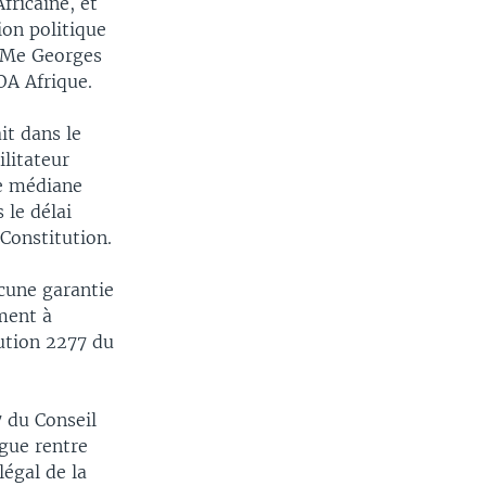
fricaine, et
ion politique
e Me Georges
OA Afrique.
it dans le
ilitateur
ne médiane
 le délai
 Constitution.
ucune garantie
ment à
ution 2277 du
 du Conseil
ogue rentre
légal de la