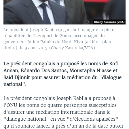
Le président Joseph Kabila (à gauche) inaugure la piste
réhabilitée de l'aéroport de Goma, accompagné du
gouverneur Julien Paluku du Nord-Kivu (arrière-plan
droite), le 3 aout 2015. (Charly Kasereka/VOA)
Le président congolais a proposé les noms de Kofi
Annan, Eduardo Dos Santos, Moustapha Niasse et
Saïd Djinnit pour assurer la médiation du "dialogue
national".
Le président congolais Joseph Kabila a proposé à
l'ONU les noms de quatre personnes susceptibles
d'assurer une médiation internationale dans le
"dialogue national" en vue "d'élections apaisées"
qu'il souhaite lancer à près d'un an de la date butoir