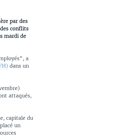
ière par des
des conflits
is mardi de
mployés", a
FH)
dans un
novembre)
 ont attaqués,
e, capitale du
éplacé un
sources