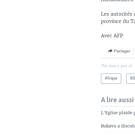
Les autorités
province du T
Avec AFP
Partager
This item is part of
Afrique
R
A lire aussi
L'Eglise plaide 
Bukavu a discuté