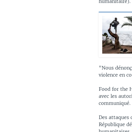
humanitaire).
"Nous dénonço
violence en co
Food for the H
avec les autor
communiqué.
Des attaques 
République dé
humanitaires.