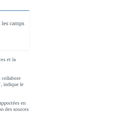
t les camps
es et la
 collabore
, indique le
rapportées en
on des sources