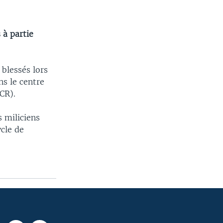
 à partie
 blessés lors
s le centre
CR).
 miliciens
ycle de