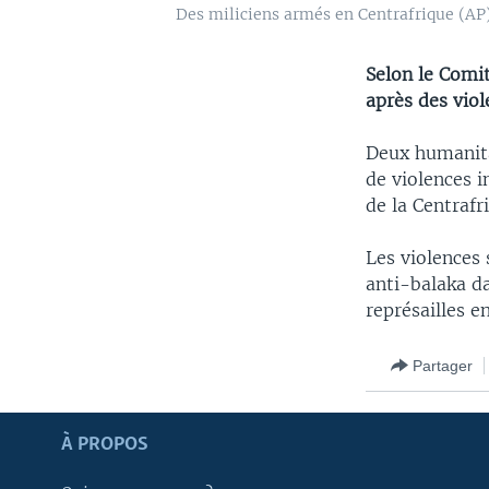
Des miliciens armés en Centrafrique (AP
Selon le Comit
après des vio
Deux humanitai
de violences 
de la Centrafr
Les violences
anti-balaka da
représailles 
Partager
Apprenez L'anglais
À PROPOS
SUIVEZ-NOUS