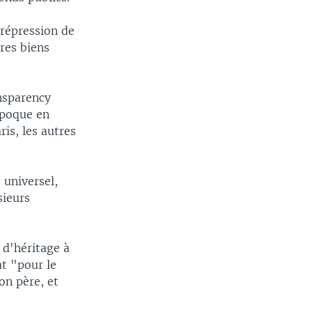
 répression de
res biens
nsparency
époque en
ris, les autres
 universel,
sieurs
 d'héritage à
at "pour le
on père, et