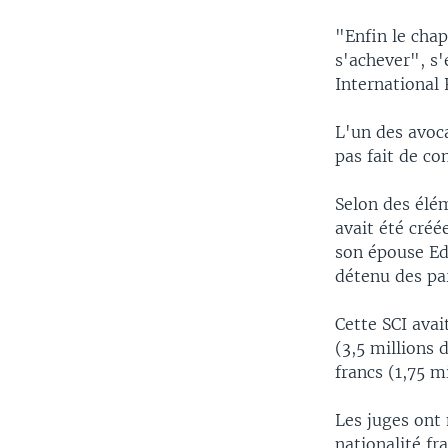
"Enfin le chap
s'achever", s
International 
L'un des avoc
pas fait de c
Selon des élé
avait été cré
son épouse Ed
détenu des par
Cette SCI avai
(3,5 millions 
francs (1,75 m
Les juges ont
nationalité fr