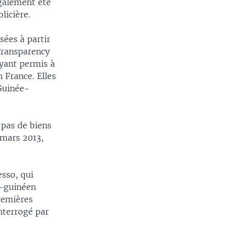
également été
licière.
sées à partir
Transparency
ayant permis à
 France. Elles
 Guinée-
 pas de biens
 mars 2013,
esso, qui
o-guinéen
remières
nterrogé par