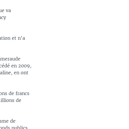
ue va
ncy
tion et n'a
 Emeraude
écédé en 2009,
aline, en ont
ions de francs
illions de
emme de
onds publics.