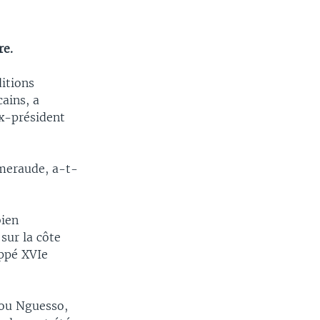
re.
ditions
cains, a
ex-président
Emeraude, a-t-
bien
sur la côte
uppé XVIe
sou Nguesso,