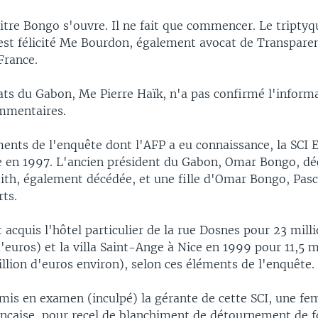
itre Bongo s'ouvre. Il ne fait que commencer. Le triptyq
'est félicité Me Bourdon, également avocat de Transpare
France.
ats du Gabon, Me Pierre Haïk, n'a pas confirmé l'informa
ommentaires.
ments de l'enquête dont l'AFP a eu connaissance, la SCI
ée en 1997. L'ancien président du Gabon, Omar Bongo, d
ith, également décédée, et une fille d'Omar Bongo, Pasc
ts.
t acquis l'hôtel particulier de la rue Dosnes pour 23 mill
d'euros) et la villa Saint-Ange à Nice en 1999 pour 11,5 m
illion d'euros environ), selon ces éléments de l'enquête.
 mis en examen (inculpé) la gérante de cette SCI, une f
ançaise, pour recel de blanchiment de détournement de f