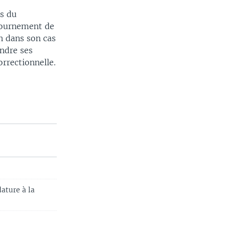
ls du
tournement de
on dans son cas
endre ses
orrectionnelle.
ature à la