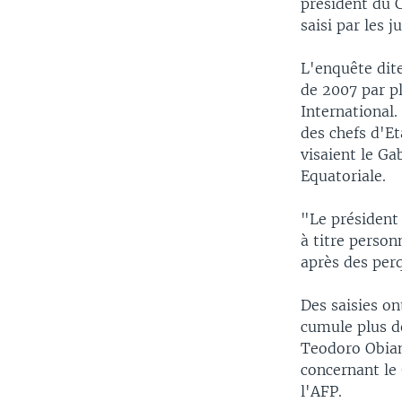
président du C
saisi par les j
L'enquête dite
de 2007 par p
International
des chefs d'Et
visaient le G
Equatoriale.
"Le président 
à titre person
après des perq
Des saisies on
cumule plus d
Teodoro Obian
concernant le
l'AFP.