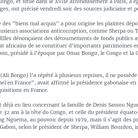
ongo, et situé dans le XVIIe arrondissement à Paris, a 
uges, ont précisé vendredi soir des sources judiciaire et po
 des "biens mal acquis" a pour origine les plaintes dépo
lusieurs associations anticorruption, comme Sherpa ou 
. Elles dénonçaient des détournements de fonds publics 
at africains de se constituer d'importants patrimoines en
abon, présidé à l'époque par Omar Bongo, le Congo et la
(Ali Bongo) l'a répété à plusieurs reprises, il ne possède
nel en France", avait affirmé la présidence gabonaise en
uisitions en France.
t déjà eu lieu concernant la famille de Denis Sassou Ngu
e 32 ans à la tête du Congo, et celle du président équat
g Nguema, au pouvoir depuis 1979, mais il s'agit des p
 Gabon, selon le président de Sherpa, William Bourdon, i