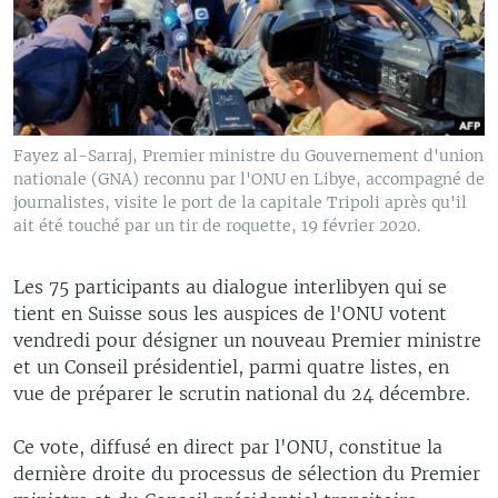
Fayez al-Sarraj, Premier ministre du Gouvernement d'union
nationale (GNA) reconnu par l'ONU en Libye, accompagné de
journalistes, visite le port de la capitale Tripoli après qu'il
ait été touché par un tir de roquette, 19 février 2020.
Les 75 participants au dialogue interlibyen qui se
tient en Suisse sous les auspices de l'ONU votent
vendredi pour désigner un nouveau Premier ministre
et un Conseil présidentiel, parmi quatre listes, en
vue de préparer le scrutin national du 24 décembre.
Ce vote, diffusé en direct par l'ONU, constitue la
dernière droite du processus de sélection du Premier