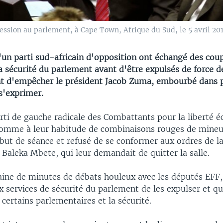
ssion au parlement, à Cape Town, Afrique du Sud, le 5 avril 201
'un parti sud-africain d'opposition ont échangé des cou
 sécurité du parlement avant d'être expulsés de force de
ent d'empêcher le président Jacob Zuma, embourbé dans 
s'exprimer.
arti de gauche radicale des Combattants pour la liberté
comme à leur habitude de combinaisons rouges de mineu
but de séance et refusé de se conformer aux ordres de l
Baleka Mbete, qui leur demandait de quitter la salle.
aine de minutes de débats houleux avec les députés EF
 services de sécurité du parlement de les expulser et q
 certains parlementaires et la sécurité.