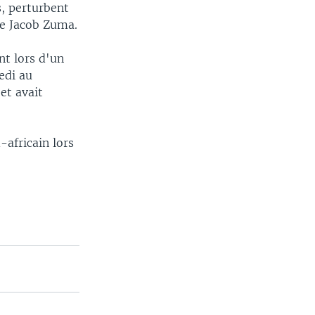
s, perturbent
de Jacob Zuma.
nt lors d'un
edi au
et avait
-africain lors