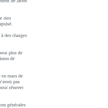
ement de Jacob
e rien
xpulsé.
 à des charges
pour plus de
ision de
e en mars de
n'avoir pas
 pour rénover
ions générales