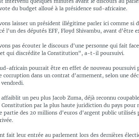
est intervenu quelques minutes avant le discours au parl
ote du budget alloué à la présidence sud-africaine.
ns laisser un président illégitime parler ici comme si d
ncé l'un des députés EFF, Floyd Shivambu, avant d'être e
ons pas écouter le discours d'une personne qui fait face
et qui discrédite la Constitution", a-t-il poursuivi.
ud-africain pourrait être en effet de nouveau poursuivi 
e corruption dans un contrat d'armement, selon une déc
 vendredi.
n affaiblit un peu plus Jacob Zuma, déjà reconnu coupabl
a Constitution par la plus haute juridiction du pays pour 
partie des 20 millions d'euros d'argent public utilisés
rivée.
nt fait leur entrée au parlement lors des dernières élect