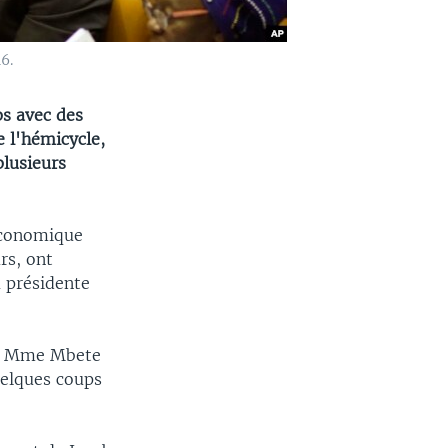
6.
ps avec des
 l'hémicycle,
plusieurs
 économique
rs, ont
a présidente
F, Mme Mbete
uelques coups