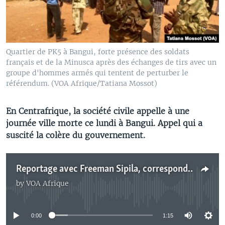
Quartier de PK5 à ‪‎Bangui‬, forte présence des soldats
français et de la Minusca après des échanges de tirs avec un
groupe d'hommes armés qui tentent de perturber le
référendum. (VOA Afrique/Tatiana Mossot)
En Centrafrique, la société civile appelle à une
journée ville morte ce lundi à Bangui. Appel qui a
suscité la colère du gouvernement.
Reportage avec Freeman Sipila, correspondant à Bangui à VOA Afrique
by
VOA Afrique
No media source currently available
0:00
1:15