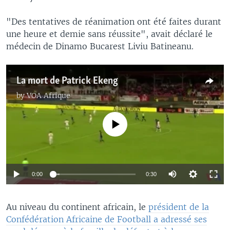
"Des tentatives de réanimation ont été faites durant
une heure et demie sans réussite", avait déclaré le
médecin de Dinamo Bucarest Liviu Batineanu.
La mort de Patrick Ekeng
by
VOA Afrique
No media source currently available
0:00
0:30
​Au niveau du continent africain, le
président de la
Confédération Africaine de Football a adressé ses