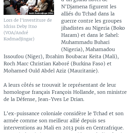
N'Djamena figurent les
alliés du Tchad dans la
Lors de l'investiture de
guerre contre les groupes
Idriss Deby Itno
jihadistes au Nigeria (Boko
(VOA/André
Haram) et dans le Sahel:
Kodmadjingar)
Muhammadu Buhari
(Nigeria), Mahamadou
Issoufou (Niger), Ibrahim Boubacar Keita (Mali),
Roch Marc Christian Kaboré (Burkina Faso) et
Mohamed Ould Abdel Aziz (Mauritanie).
A leurs côtés se trouvait le représentant de leur
homologue français François Hollande, son ministre
de la Défense, Jean-Yves Le Drian.
L'ex-puissance coloniale considère le Tchad et son
armée comme son meilleur allié depuis ses
interventions au Mali en 2013 puis en Centrafrique.