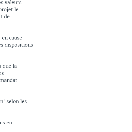
s valeurs
rojet le
t de
e en cause
es dispositions
s que la
es
u mandat
n' selon les
ns en