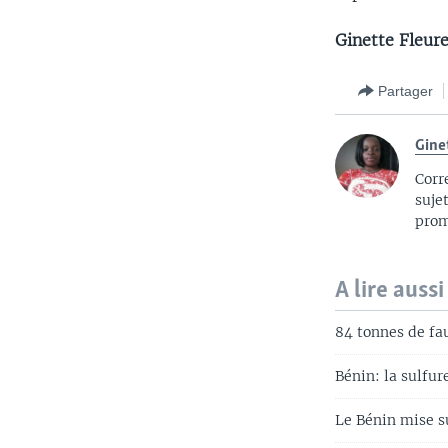
Ginette Fleur
Partager
Gine
Corr
suje
prom
A lire aussi
84 tonnes de fa
Bénin: la sulfu
Le Bénin mise s