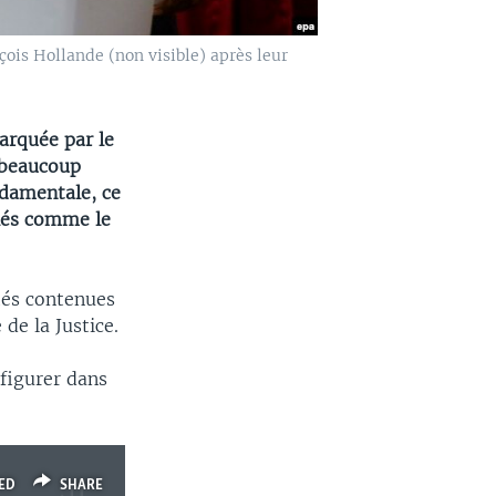
çois Hollande (non visible) après leur
arquée par le
i beaucoup
ndamentale, ce
clés comme le
ités contenues
de la Justice.
 figurer dans
ED
SHARE