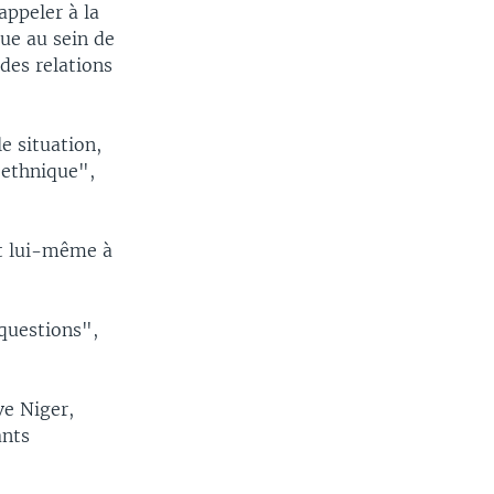
appeler à la
ue au sein de
 des relations
e situation,
 ethnique",
nt lui-même à
questions",
ve Niger,
ants