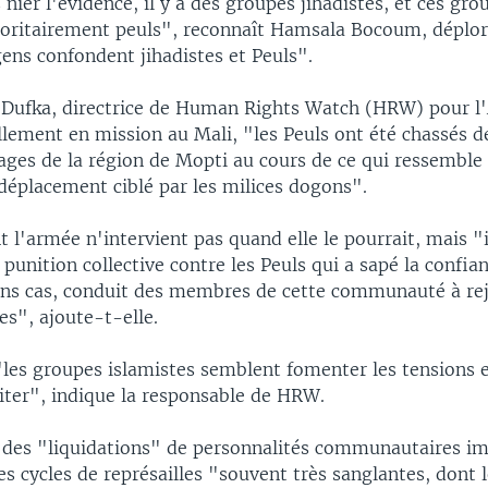
s nier l'évidence, il y a des groupes jihadistes, et ces gr
oritairement peuls", reconnaît Hamsala Bocoum, déplo
ens confondent jihadistes et Peuls".
 Dufka, directrice de Human Rights Watch (HRW) pour l'
llement en mission au Mali, "les Peuls ont été chassés d
lages de la région de Mopti au cours de ce qui ressemble
éplacement ciblé par les milices dogons".
l'armée n'intervient pas quand elle le pourrait, mais "i
unition collective contre les Peuls qui a sapé la confian
ains cas, conduit des membres de cette communauté à rej
es", ajoute-t-elle.
 "les groupes islamistes semblent fomenter les tensions 
iter", indique la responsable de HRW.
 des "liquidations" de personnalités communautaires imp
s cycles de représailles "souvent très sanglantes, dont l