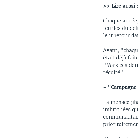
>> Lire aussi 
Chaque année,
fertiles du de
leur retour d
Avant, "chaqu
était déjà fait
"Mais ces dern
récolté".
- "Campagne 
La menace jiha
imbriquées qu
communautaire
prioritairemen