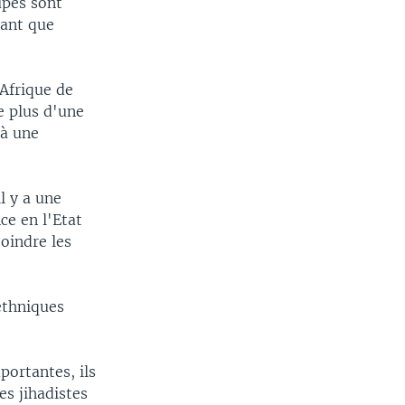
oupes sont
rant que
Afrique de
e plus d'une
 à une
l y a une
ce en l'Etat
oindre les
ethniques
ortantes, ils
es jihadistes