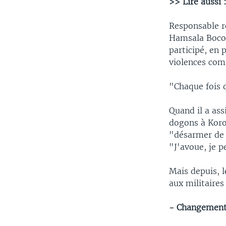
>> Lire aussi 
Responsable ré
Hamsala Bocou
participé, en 
violences com
"Chaque fois q
Quand il a ass
dogons à Koro
"désarmer de 
"J'avoue, je pe
Mais depuis, 
aux militaires
- Changement