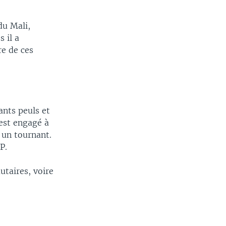
du Mali,
 il a
re de ces
ants peuls et
est engagé à
 un tournant.
P.
utaires, voire