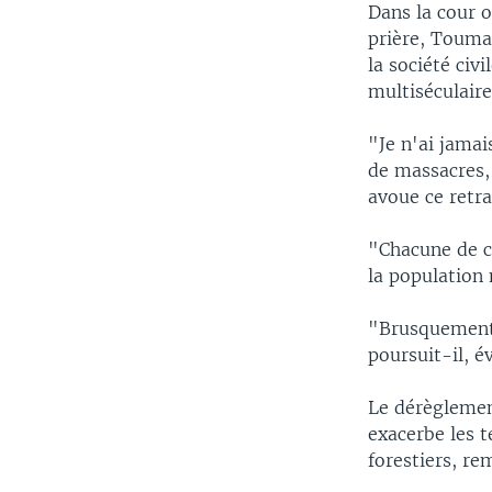
Dans la cour 
prière, Touma
la société civ
multiséculaire
"Je n'ai jamai
de massacres,
avoue ce retra
"Chacune de c
la population 
"Brusquement,
poursuit-il, é
Le dérèglemen
exacerbe les t
forestiers, re