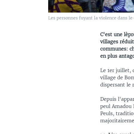
Les personnes fuyant la violence dans le
C'est une lèpr
villages rédu
communes: cha
en plus antago
Le 1er juille
village de Bo
dispersant le 
Depuis l'appa
peul Amadou K
Peuls, traditi
majoritairemen