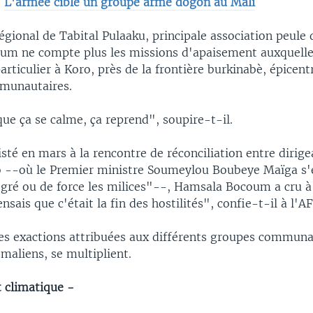
:
L'armée cible un groupe armé dogon au Mali
gional de Tabital Pulaaku, principale association peule 
m ne compte plus les missions d'apaisement auxquelles
particulier à Koro, près de la frontière burkinabè, épicent
munautaires.
ue ça se calme, ça reprend", soupire-t-il.
isté en mars à la rencontre de réconciliation entre dirige
 --où le Premier ministre Soumeylou Boubeye Maïga s'
gré ou de force les milices"--, Hamsala Bocoum a cru à
nsais que c'était la fin des hostilités", confie-t-il à l'AF
les exactions attribuées aux différents groupes communa
 maliens, se multiplient.
 climatique -