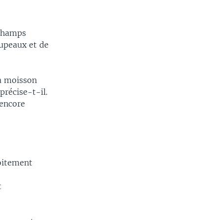
 champs
oupeaux et de
la moisson
 précise-t-il.
 encore
roitement
t