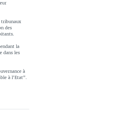
eur
s tribunaux
on des
itants.
pendant la
ce dans les
gouvernance à
ble à l'Etat".