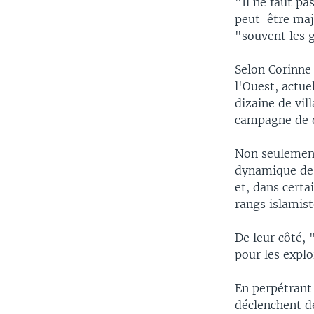
"Il ne faut pa
peut-être maj
"souvent les g
Selon Corinne
l'Ouest, actue
dizaine de vil
campagne de d
Non seulement 
dynamique de p
et, dans cert
rangs islamist
De leur côté,
pour les explo
En perpétrant
déclenchent de