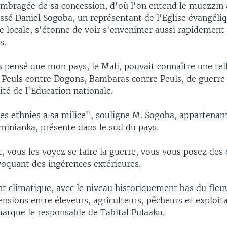
ombragée de sa concession, d'où l'on entend le muezzin 
ssé Daniel Sogoba, un représentant de l'Eglise évangéliq
ile locale, s'étonne de voir s'envenimer aussi rapidement
s.
s pensé que mon pays, le Mali, pouvait connaître une tell
 Peuls contre Dogons, Bambaras contre Peuls, de guerre
ité de l'Education nationale.
es ethnies a sa milice", souligne M. Sogoba, appartena
minianka, présente dans le sud du pays.
 vous les voyez se faire la guerre, vous vous posez des 
voquant des ingérences extérieures.
t climatique, avec le niveau historiquement bas du fleu
ensions entre éleveurs, agriculteurs, pêcheurs et exploit
marque le responsable de Tabital Pulaaku.