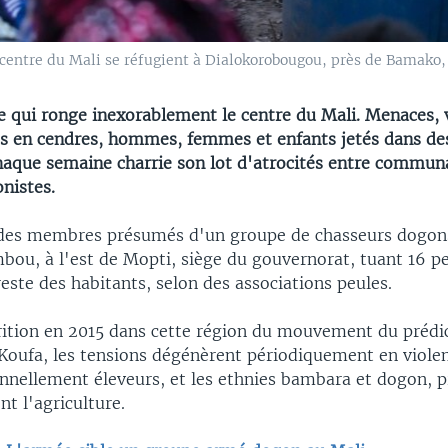
 centre du Mali se réfugient à Dialokorobougou, près de Bamako, 
e qui ronge inexorablement le centre du Mali. Menaces, v
its en cendres, hommes, femmes et enfants jetés dans de
que semaine charrie son lot d'atrocités entre commun
nistes.
t, des membres présumés d'un groupe de chasseurs dogons
mbou, à l'est de Mopti, siège du gouvernorat, tuant 16 p
reste des habitants, selon des associations peules.
rition en 2015 dans cette région du mouvement du prédic
oufa, les tensions dégénèrent périodiquement en violen
onnellement éleveurs, et les ethnies bambara et dogon, 
t l'agriculture.