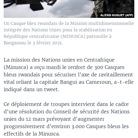
Un Casque bleu rwandais de la Mission multidimensionnelle
intégrée des Nations Unies pour la stabilisation en
République centrafricaine (MINUSCA) patrouille à
Bangassou le 3 février 2021.
La mission des Nations unies en Centrafrique
(Minusca) a reçu mardi le renfort de 300 Casques
bleus rwandais pour sécuriser l’axe de ravitaillement
vital reliant la capitale Bangui au Cameroun, a-t-elle
indiqué dans un tweet.
Ce déploiement de troupes intervient dans le cadre
d'une résolution du Conseil de sécurité des Nations
unies du 12 mars prévoyant d'augmenter
progressivement d'environ 3.000 Casques bleus les
effectifs de la Minusca.