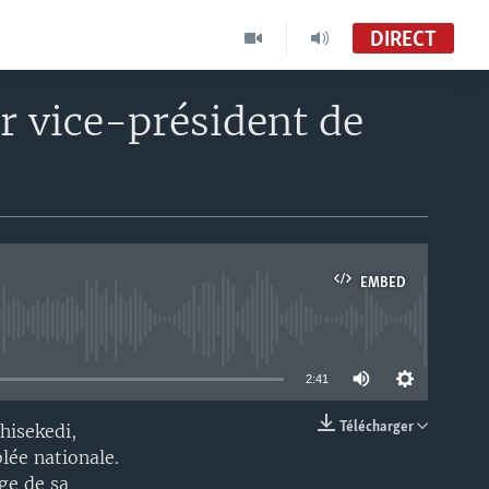
DIRECT
 vice-président de
EMBED
able
2:41
Télécharger
hisekedi,
EMBED
lée nationale.
ge de sa