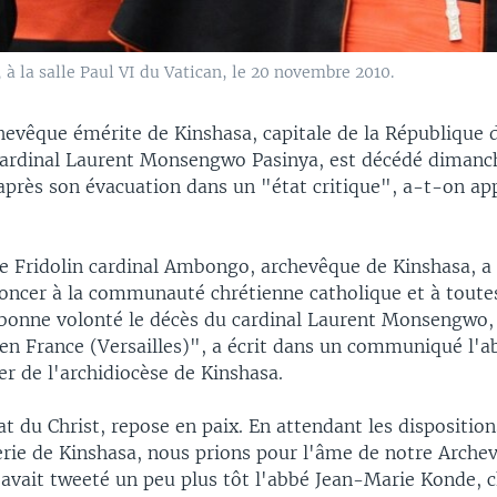
 la salle Paul VI du Vatican, le 20 novembre 2010.
chevêque émérite de Kinshasa, capitale de la République
cardinal Laurent Monsengwo Pasinya, est décédé dimanch
 après son évacuation dans un "état critique", a-t-on ap
 Fridolin cardinal Ambongo, archevêque de Kinshasa, a 
oncer à la communauté chrétienne catholique et à toutes
bonne volonté le décès du cardinal Laurent Monsengwo,
1 en France (Versailles)", a écrit dans un communiqué l'
ier de l'archidiocèse de Kinshasa.
at du Christ, repose en paix. En attendant les dispositions
lerie de Kinshasa, nous prions pour l'âme de notre Arch
 avait tweeté un peu plus tôt l'abbé Jean-Marie Konde, c