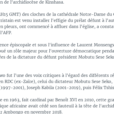
 de l'archidiocèse de Kinshasa.
5H15 GMT) des cloches de la cathédrale Notre-Dame du
ristain est venu installer l'effigie du prélat défunt à l'au
n pleurs, ont commencé à affluer dans l'église, a consta
 l'AFP.
rence épiscopale et sous l'influence de Laurent Monsengw
joué un rôle majeur pour l'ouverture démocratique penda
ées de la dictature du défunt président Mobutu Sese Sek
 fut l'une des voix critiques à l'égard des différents r
en RDC (ex-Zaïre), celui du dictateur Mobutu Sese Seko,
(1997-2001), Joseph Kabila (2001-2019), puis Félix Tshis
 en 1963, fait cardinal par Benoît XVI en 2010, cette gr
lique africaine avait cédé son fauteuil à la tête de l'archi
gr Ambongo en novembre 2018.