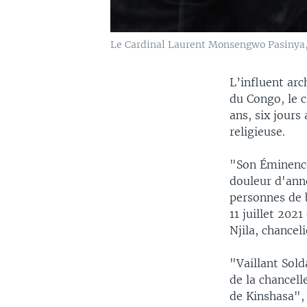
Le Cardinal Laurent Monsengwo Pasinya, à
L’influent ar
du Congo, le 
ans, six jours
religieuse.
"Son Éminence
douleur d'ann
personnes de 
11 juillet 202
Njila, chancel
"Vaillant Sold
de la chancel
de Kinshasa",