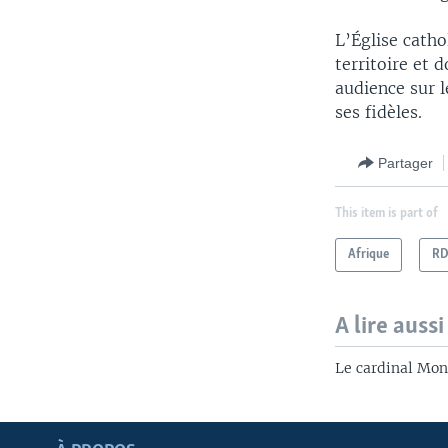
L’Église catho
territoire et 
audience sur l
ses fidèles.
Partager
This item is part of
Afrique
R
A lire aussi
Le cardinal Mon
Apprenez L'anglais