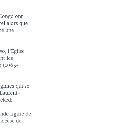
 Congo ont
tel alors que
té une
o, l’Église
nt les
o (1965-
égimes qui se
 Laurent-
ekedi.
ande figure de
diocèse de