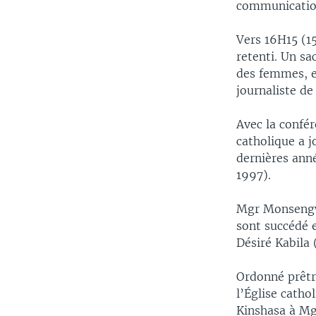
communication
Vers 16H15 (1
retenti. Un sac
des femmes, e
journaliste de
Avec la confé
catholique a 
dernières ann
1997).
Mgr Monsengwo
sont succédé 
Désiré Kabila 
Ordonné prêtre
l’Église catho
Kinshasa à M