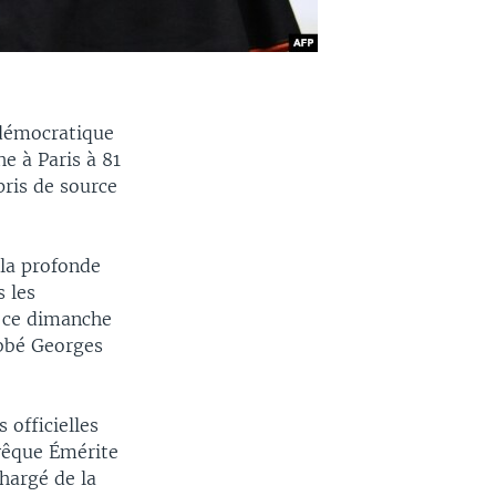
 démocratique
e à Paris à 81
pris de source
la profonde
 les
 ce dimanche
abbé Georges
 officielles
evêque Émérite
hargé de la