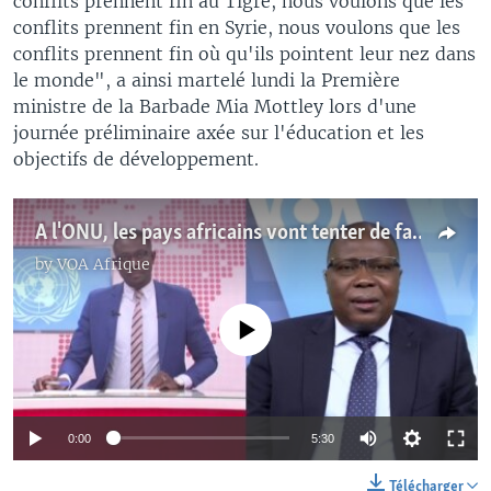
conflits prennent fin au Tigré, nous voulons que les
conflits prennent fin en Syrie, nous voulons que les
conflits prennent fin où qu'ils pointent leur nez dans
le monde", a ainsi martelé lundi la Première
ministre de la Barbade Mia Mottley lors d'une
journée préliminaire axée sur l'éducation et les
objectifs de développement.
A l'ONU, les pays africains vont tenter de faire avancer leurs propres agendas
by
VOA Afrique
No media source currently available
0:00
5:30
Télécharger